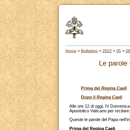
Home
>
Bollettino
>
2022
>
05
>
0
Le parole 
Prima del
Regina Caeli
Dopo il
Regina Caeli
Alle ore 12 di oggi, IV Domenica 
Apostolico Vaticano per recitare 
Queste le parole del Papa nell’i
Prima del Regina Caeli