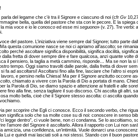
!
ci parla del legame che c’è tra il Signore e ciascuno di noi (cfr
Gv
10,27
immagine bella, quella del pastore che sta con le pecore. E la spiega 
la mia voce e io le
conosco
ed esse mi
seguono
» (v.
27). Tre verbi:
i.
 voce del pastore. L’iniziativa viene sempre dal Signore; tutto parte dal
Ma questa comunione nasce se noi ci apriamo all’ascolto; se rimani
lto perché ascoltare significa disponibilità, significa docilità, signifi
 e dalla fretta di dover sempre dire e fare qualcosa, anzi quante volt
isca il pensiero, la taglia a metà cammino, risponde… Ma se non la si 
stro tempo. Oggi siamo travolti dalle parole, dalla fretta di dover s
i fa ad ascoltarsi! Ascoltarsi fino alla fine, lasciare che l’altro si espr
l lavoro, e persino nella Chiesa! Ma per il Signore anzitutto occorre asc
scolto
, chiamato a vivere con la Parola di Dio a portata di mano. Chied
er la Parola di Dio, se diamo spazio e attenzione ai fratelli e alle so
ere fino alla fine, senza tagliare il suo discorso. Chi ascolta gli altri, 
sa molto bella, cioè che il Signore stesso ascolta: ci ascolta quand
nvochiamo.
ia per scoprire che Egli ci conosce. Ecco il secondo verbo, che riguar
non significa solo che sa molte cose su di noi: conoscere in senso bib
 “ci legge dentro”, ci vuole bene, non ci condanna. Se lo ascoltiamo, s
re l’amore del Signore è ascoltarlo. Allora il rapporto con Lui non sar
da amicizia, una confidenza, un’intimità. Vuole donarci una conoscen
 Lui e quindi mai lasciati soli a noi stessi. Stando con il buon pastore 