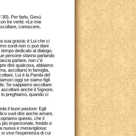
-30). Per farlo, Gesù
con tre verbi: «Le mie
 ascoltare, conoscere,
la sua grazia: è Lui che ci
amo sordi non ci può dare
ca tempo dedicato al dialogo.
e due persone stanno parlando
lascia parlare, non c’è
empre dire qualcosa, abbiamo
ima, ascoltarsi in famiglia,
oltare. Lui è la Parola del
iamoci oggi se siamo figli
relle. Se sappiamo ascoltare
sa ascoltare anche il Signore,
o lo preghiamo, quando ci
da il buon pastore: Egli
lico vuol dire anche amare.
copriamo questo, che il
à più impersonale, freddo o
za nuova e meravigliosa:
si vive l’esperienza di cui