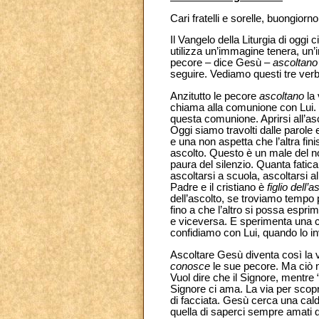
Cari fratelli e sorelle, buongiorno
Il Vangelo della Liturgia di oggi 
utilizza un’immagine tenera, un’
pecore – dice Gesù –
ascoltano
seguire. Vediamo questi tre verb
Anzitutto le pecore
ascoltano
la
chiama alla comunione con Lui. 
questa comunione. Aprirsi all’asco
Oggi siamo travolti dalle parole
e una non aspetta che l’altra fin
ascolto. Questo è un male del no
paura del silenzio. Quanta fatica s
ascoltarsi a scuola, ascoltarsi a
Padre e il cristiano è
figlio dell’a
dell’ascolto, se troviamo tempo p
fino a che l’altro si possa esprim
e viceversa. E sperimenta una co
confidiamo con Lui, quando lo i
Ascoltare Gesù diventa così la v
conosce
le sue pecore. Ma ciò 
Vuol dire che il Signore, mentre
Signore ci ama. La via per scopri
di facciata. Gesù cerca una cal
quella di saperci sempre amati da