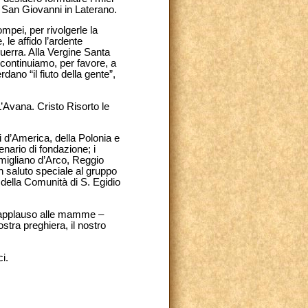
di San Giovanni in Laterano.
mpei, per rivolgerle la
 le affido l’ardente
guerra. Alla Vergine Santa
, continuiamo, per favore, a
ano “il fiuto della gente”,
’Avana. Cristo Risorto le
niti d’America, della Polonia e
enario di fondazione; i
omigliano d’Arco, Reggio
 saluto speciale al gruppo
i della Comunità di S. Egidio
 applauso alle mamme –
tra preghiera, il nostro
i.