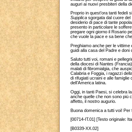
auguri ai nuovi presbiteri della 
Proprio in quest’ora tanti fedeli
Supplica
sgorgata dal cuore del 
desiderio di pace di tante popola
presento in particolare le soffer
pregare ogni giorno il Rosario pe
che vuole la pace e sa bene che 
Preghiamo anche per le vittime d
guidi alla casa del Padre e doni c
Saluto tutti voi, romani e pellegrin
della diocesi di Nantes (Francia)
malati di fibromialgia, che ausp
Calabria e Foggia, i ragazzi de
di rifugiati ucraini e alle famig
dell’America latina.
Oggi, in tanti Paesi, si celebra l
anche quelle che non sono più co
affetto, il nostro augurio.
Buona domenica a tutti voi! Per 
[00714-IT.01] [Testo originale: Ita
[B0339-XX.02]