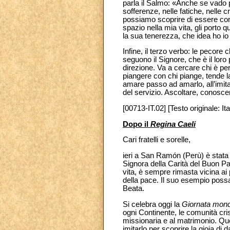
parla il Salmo: «Anche se vado 
sofferenze, nelle fatiche, nelle cr
possiamo scoprire di essere cono
spazio nella mia vita, gli porto
la sua tenerezza, che idea ho io 
Infine, il terzo verbo: le pecor
seguono il Signore, che è
il lor
direzione. Va a cercare chi è pe
piangere con chi piange, tende l
amare passo ad amarlo, all’imita
del servizio. Ascoltare, conoscer
[00713-IT.02] [Testo originale: Ita
Dopo il
Regina Caeli
Cari fratelli e sorelle,
ieri a San Ramón (Perù) è stata 
Signora della Carità del Buon Pa
vita, è sempre rimasta vicina ai 
della pace. Il suo esempio possa 
Beata.
Si celebra oggi la
Giornata mondi
ogni Continente, le comunità cris
missionaria e al matrimonio. Quest
imitarlo per scoprire la gioia di 