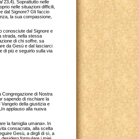
al
23,4). Soprattutto nelle
io nelle situazioni difficili,
e dal Signore? Gli faccio
inanza, la sua compassione,
no conosciute dal Signore e
a strada, nella stessa
azione di chi soffre, sa
are da Gesù e dal lasciarci
di più e seguirlo sulla via
la Congregazione di Nostra
r sapendo di rischiare la
 Vangelo della giustizia e
. Un applauso alla nuova
are la famiglia umana». In
vita consacrata, alla scelta
guire Gesù, a dirgli di sì, a
o, desidero formulare i miei