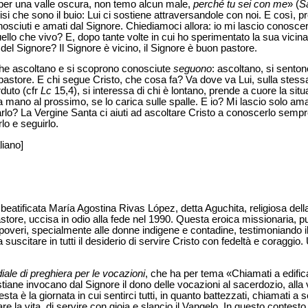
per una valle oscura, non temo alcun male,
perché tu sei con me
» (
S
isi che sono il buio: Lui ci sostiene attraversandole con noi. E così, propr
sciuti e amati dal Signore. Chiediamoci allora: io mi lascio conoscer
 quello che vivo? E, dopo tante volte in cui ho sperimentato la sua vic
del Signore? Il Signore è vicino, il Signore è buon pastore.
e che ascoltano e si scoprono conosciute
seguono
: ascoltano, si sento
o pastore. E chi segue Cristo, che cosa fa? Va dove va Lui, sulla stess
rduto (cfr
Lc
15,4), si interessa di chi è lontano, prende a cuore la situ
a mano al prossimo, se lo carica sulle spalle. E io? Mi lascio solo am
rlo? La Vergine Santa ci aiuti ad ascoltare Cristo a conoscerlo sempre 
lo e seguirlo.
liano]
beatificata María Agostina Rivas López, detta Aguchita, religiosa del
store, uccisa in odio alla fede nel 1990. Questa eroica missionaria, pu
poveri, specialmente alle donne indigene e contadine, testimoniando il
suscitare in tutti il desiderio di servire Cristo con fedeltà e coraggio
ale di preghiera per le vocazioni
, che ha per tema «Chiamati a edific
tiane invocano dal Signore il dono delle vocazioni al sacerdozio, alla 
a è la giornata in cui sentirci tutti, in quanto battezzati, chiamati a se
dare la vita, di servire con gioia e slancio il Vangelo. In questo contest