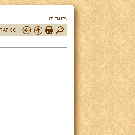
IT
EN
ES
RAFICO