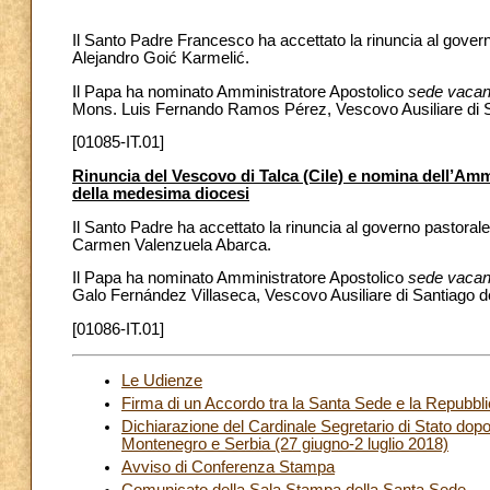
Il Santo Padre Francesco ha accettato la rinuncia al gover
Alejandro Goić Karmelić.
Il Papa ha nominato Amministratore Apostolico
sede vacan
Mons. Luis Fernando Ramos Pérez, Vescovo Ausiliare di Sa
[01085-IT.01]
Rinuncia del Vescovo di Talca (Cile) e nomina dell’Am
della medesima diocesi
Il Santo Padre ha accettato la rinuncia al governo pastorale
Carmen Valenzuela Abarca.
Il Papa ha nominato Amministratore Apostolico
sede vacan
Galo Fernández Villaseca, Vescovo Ausiliare di Santiago de
[01086-IT.01]
Le Udienze
Firma di un Accordo tra la Santa Sede e la Repubbl
Dichiarazione del Cardinale Segretario di Stato dopo 
Montenegro e Serbia (27 giugno-2 luglio 2018)
Avviso di Conferenza Stampa