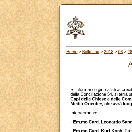
Home
>
Bollettino
>
2018
>
06
>
2
A
Si informano i giornalisti accredi
della Conciliazione 54, si terr
Capi delle Chiese e delle Comun
Medio Oriente», che avrà luogo 
Interverranno:
-
Em.mo Card. Leonardo Sand
-
Em.mo Card. Kurt Koch
, Pre