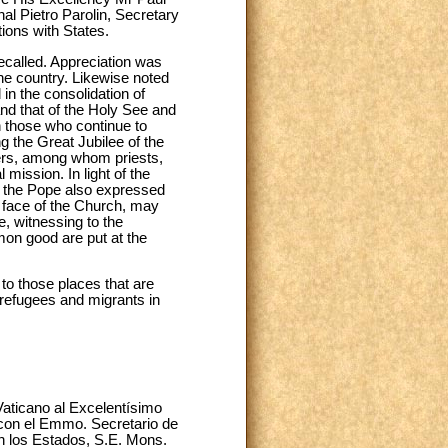
l Pietro Parolin, Secretary
ions with States.
ecalled. Appreciation was
the country. Likewise noted
in the consolidation of
and that of the Holy See and
th those who continue to
g the Great Jubilee of the
bers, among whom priests,
ission. In light of the
, the Pope also expressed
he face of the Church, may
e, witnessing to the
mon good are put at the
 to those places that are
 refugees and migrants in
Vaticano al Excelentísimo
 con el Emmo. Secretario de
n los Estados, S.E. Mons.