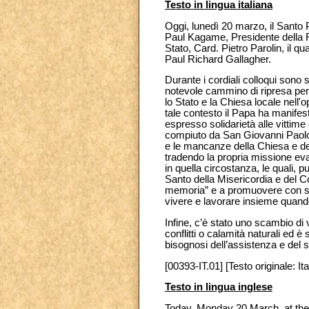
Testo in lingua italiana
Oggi, lunedì 20 marzo, il Santo
Paul Kagame, Presidente della 
Stato, Card. Pietro Parolin, il 
Paul Richard Gallagher.
Durante i cordiali colloqui sono 
notevole cammino di ripresa per 
lo Stato e la Chiesa locale nell'
tale contesto il Papa ha manifest
espresso solidarietà alle vittime
compiuto da San Giovanni Paolo I
e le mancanze della Chiesa e dei 
tradendo la propria missione ev
in quella circostanza, le quali, 
Santo della Misericordia e del C
memoria” e a promuovere con spe
vivere e lavorare insieme quand
Infine, c’è stato uno scambio di 
conflitti o calamità naturali ed 
bisognosi dell’assistenza e del 
[00393-IT.01] [Testo originale: Ita
Testo in lingua inglese
Today, Monday 20 March, at the 