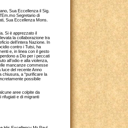
ano, Sua Eccellenza il Sig.
l’Em.mo Segretario di
tati, Sua Eccellenza Mons.
a. Si è apprezzato il
levata la collaborazione tra
ficio dell’intera Nazione. In
idio contro i Tutsi, ha
nti e, in linea con il gesto
 perdono a Dio per i peccati
to all'odio e alla violenza,
to delle mancanze commesse
la luce del recente Anno
chiusura, a “purificare la
oncretamente possibile
 alcune aree colpite da
rifugiati e di migranti
ce His Excellency Mr Paul