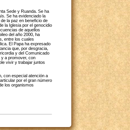
anta Sede y Ruanda. Se ha
aís. Se ha evidenciado la
 de la paz en beneficio de
e la Iglesia por el genocidio
secuencias de aquellos
bileo del año 2000, ha
, entre los cuales
gélica. El Papa ha expresado
tancia que, por desgracia,
sericordia y del Comunicado
” y a promover, con
 vivir y trabajar juntos
ón, con especial atención a
rticular por el gran número
 de los organismos