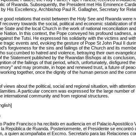
ic of Rwanda. Subsequently, the President met His Eminence Cardina
y His Excellency, Archbishop Paul R. Gallagher, Secretary for Relat
he good relations that exist between the Holy See and Rwanda were r
f recovery towards the social, political and economic stabilization of 
 State and the local Church in the work of national reconciliation and 
ole Nation. In this context, the Pope conveyed his profound sadness, 
against the Tutsi. He expressed his solidarity with the victims and wi
 tragic events and, evoking the gesture of Pope St John Paul II durin
’s forgiveness for the sins and failings of the Church and its mem
 succumbed to hatred and violence, betraying their own evangelical m
f the Statement published by the Rwandan Bishops at its conclusion
nition of the failings of that period, which, unfortunately, disfigured t
 memory” and may promote, in hope and renewed trust, a future of peac
nd working together, once the dignity of the human person and the com
 views about the political, social and regional situation, with attention
calamities. A particular concern was expressed for the large number of
e international community and from regional structures.
nglish]
a
o Padre Francisco ha recibido en audiencia en el Palacio Apostólico 
 la República de Ruanda. Posteriormente, el Presidente se encontró
lin, a quien acompañaba el Excmo. Secretario para las Relaciones co