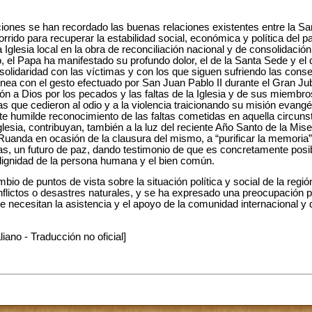
ciones se han recordado las buenas relaciones existentes entre la S
rrido para recuperar la estabilidad social, económica y política del p
 Iglesia local en la obra de reconciliación nacional y de consolidación
, el Papa ha manifestado su profundo dolor, el de la Santa Sede y el d
 solidaridad con las víctimas y con los que siguen sufriendo las con
ínea con el gesto efectuado por San Juan Pablo II durante el Gran Ju
n a Dios por los pecados y las faltas de la Iglesia y de sus miembros
sas que cedieron al odio y a la violencia traicionando su misión evan
e humilde reconocimiento de las faltas cometidas en aquella circuns
Iglesia, contribuyan, también a la luz del reciente Año Santo de la Mi
Ruanda en ocasión de la clausura del mismo, a “purificar la memoria
, un futuro de paz, dando testimonio de que es concretamente posible
dignidad de la persona humana y el bien común.
bio de puntos de vista sobre la situación política y social de la regi
flictos o desastres naturales, y se ha expresado una preocupación pa
e necesitan la asistencia y el apoyo de la comunidad internacional y
liano - Traducción no oficial]