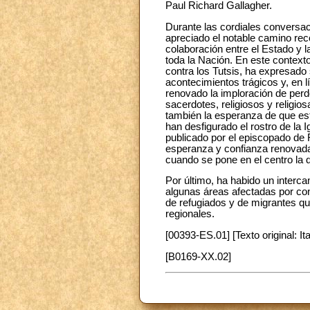
Paul Richard Gallagher.
Durante las cordiales conversa
apreciado el notable camino reco
colaboración entre el Estado y la
toda la Nación. En este contexto
contra los Tutsis, ha expresado
acontecimientos trágicos y, en l
renovado la imploración de perdó
sacerdotes, religiosos y religio
también la esperanza de que est
han desfigurado el rostro de la 
publicado por el episcopado de 
esperanza y confianza renovadas
cuando se pone en el centro la 
Por último, ha habido un intercam
algunas áreas afectadas por con
de refugiados y de migrantes qu
regionales.
[00393-ES.01] [Texto original: Ita
[B0169-XX.02]