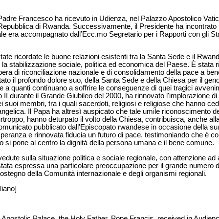
 Padre Francesco ha ricevuto in Udienza, nel Palazzo Apostolico Vatic
Repubblica di Rwanda. Successivamente, il Presidente ha incontrato 
quale era accompagnato dall’Ecc.mo Segretario per i Rapporti con gli S
state ricordate le buone relazioni esistenti tra la Santa Sede e il Rwand
la stabilizzazione sociale, politica ed economica del Paese. È stata ri
opera di riconciliazione nazionale e di consolidamento della pace a bene
ato il profondo dolore suo, della Santa Sede e della Chiesa per il genoc
 e a quanti continuano a soffrire le conseguenze di quei tragici avvenime
I durante il Grande Giubileo del 2000, ha rinnovato l'implorazione di
suoi membri, tra i quali sacerdoti, religiosi e religiose che hanno cedu
angelica. Il Papa ha altresì auspicato che tale umile riconoscimen
purtroppo, hanno deturpato il volto della Chiesa, contribuisca, anche al
omunicato pubblicato dall'Episcopato rwandese in occasione della sua 
ranza e rinnovata fiducia un futuro di pace, testimoniando che è c
o si pone al centro la dignità della persona umana e il bene comune.
vedute sulla situazione politica e sociale regionale, con attenzione ad
è stata espressa una particolare preoccupazione per il grande numero di 
sostegno della Comunità internazionale e degli organismi regionali.
liano]
Apostolic Palace, the Holy Father, Pope Francis, received in Audien