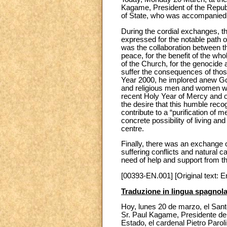
Kagame, President of the Republ
of State, who was accompanied b
During the cordial exchanges, t
expressed for the notable path o
was the collaboration between the
peace, for the benefit of the wh
of the Church, for the genocide 
suffer the consequences of those
Year 2000, he implored anew God
and religious men and women who
recent Holy Year of Mercy and o
the desire that this humble recog
contribute to a “purification of
concrete possibility of living a
centre.
Finally, there was an exchange of
suffering conflicts and natural 
need of help and support from th
[00393-EN.001] [Original text: E
Traduzione in lingua spagnol
Hoy, lunes 20 de marzo, el Sant
Sr. Paul Kagame, Presidente de
Estado, el cardenal Pietro Paro