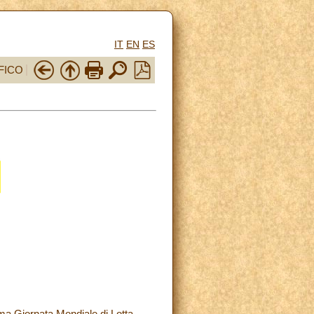
IT
EN
ES
FICO
.ma Giornata Mondiale di Lotta