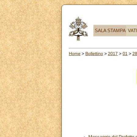
SALA STAMPA
VAT
Home
>
Bollettino
>
2017
>
01
>
2
Messaggio del Prefetto d