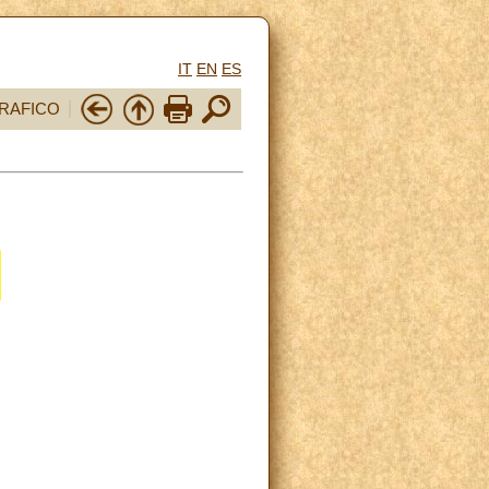
IT
EN
ES
RAFICO