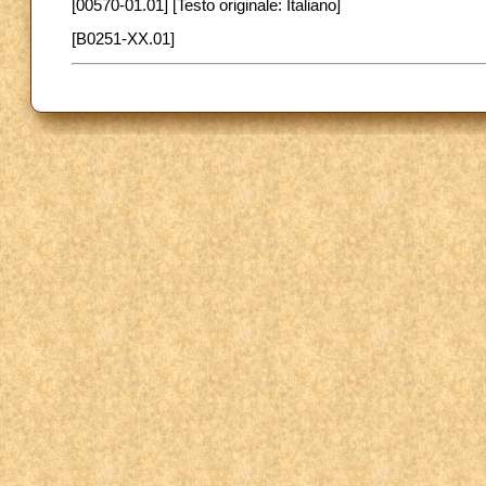
[00570-01.01] [Testo originale: Italiano]
[B0251-XX.01]