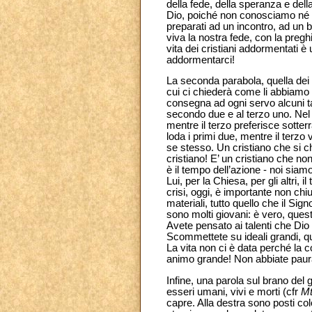
della fede, della speranza e dell
Dio, poiché non conosciamo né il g
preparati ad un incontro, ad un b
viva la nostra fede, con la pregh
vita dei cristiani addormentati è 
addormentarci!
La seconda parabola, quella dei ta
cui ci chiederà come li abbiamo u
consegna ad ogni servo alcuni ta
secondo due e al terzo uno. Nel p
mentre il terzo preferisce sotterr
loda i primi due, mentre il terzo
se stesso. Un cristiano che si c
cristiano! E’ un cristiano che non
è il tempo dell’azione - noi siamo
Lui, per la Chiesa, per gli altri,
crisi, oggi, è importante non chiud
materiali, tutto quello che il Sign
sono molti giovani: è vero, quest
Avete pensato ai talenti che Dio 
Scommettete su ideali grandi, queg
La vita non ci è data perché la 
animo grande! Non abbiate paur
Infine, una parola sul brano del g
esseri umani, vivi e morti (cfr
M
capre. Alla destra sono posti co