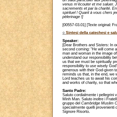
un salut particulier aux pèlerin
venus m’écouter et me saluer. Je 
sacrements et par la charité. En
spirituel ! Quant à vous chers 
pèlerinage !]
[00557-03.01] [Texte original: Fr
○
Sintesi della catechesi e sal
Speaker:
[Dear Brothers and Sisters: In o
second coming: "He will come aga
man and woman in the image of Go
understand our responsibility be
us that we must be spiritually 
responsibility to use wisely God
generous with their God-given tal
reminds us that, in the end, we 
Lord teaches us to await his comi
and works of charity, so that wh
Santo Padre:
Saluto cordialmente i pellegrini 
Minh Man. Saluto inoltre i Frate
gruppo del
Cambridge Muslim C
specialmente quelli provenienti d
Signore Risorto.