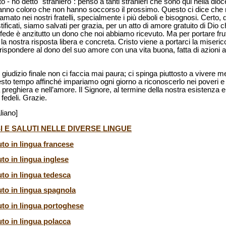
o - ho detto "straniero": penso a tanti stranieri che sono qui nella d
 vanno coloro che non hanno soccorso il prossimo. Questo ci dice che 
amato nei nostri fratelli, specialmente i più deboli e bisognosi. Cert
ificati, siamo salvati per grazia, per un atto di amore gratuito di Dio
fede è anzitutto un dono che noi abbiamo ricevuto. Ma per portare frutt
la nostra risposta libera e concreta. Cristo viene a portarci la miseric
corrispondere al dono del suo amore con una vita buona, fatta di azioni 
al giudizio finale non ci faccia mai paura; ci spinga piuttosto a vivere me
to tempo affinché impariamo ogni giorno a riconoscerlo nei poveri e 
a preghiera e nell’amore. Il Signore, al termine della nostra esistenza e
fedeli. Grazie.
liano]
I E SALUTI NELLE DIVERSE LINGUE
uto in lingua francese
uto in lingua inglese
uto in lingua tedesca
uto in lingua spagnola
luto in lingua portoghese
uto in lingua polacca