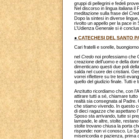
gruppi di pellegrini e fedeli prove
Nel discorso in lingua italiana il
meditazione sulla frase del
Cred
Dopo la sintesi in diverse lingue
rivolto un appello per la pace in
L’Udienza Generale si è conclus
●
CATECHESI DEL SANTO PA
Cari fratelli e sorelle, buongiorno
nel
Credo
noi professiamo che Ges
creazione dell’uomo e della donn
dimenticano questi due poli della 
salda nel cuore dei cristiani. Ge
vorrei riflettere su tre testi evan
quello del giudizio finale. Tutti 
Anzitutto ricordiamo che, con l’A
attirare tutti a sé, chiamare tutto
realtà sia consegnata al Padre. C
che stiamo vivendo. In questo co
di dieci ragazze che aspettano l
Sposo sta arrivando, tutte si pr
lampade, le altre, stolte, resta
stolte trovano chiusa la porta c
risponde: non vi conosco. Lo Spos
misericordia e pazienza, prima 