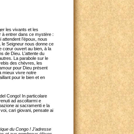
er les vivants et les
er à entrer dans ce mystère :
i attendent l’époux, nous
e, le Seigneur nous donne ce
e cœur ouvert au bien, à la
ns de Dieu. L’attente du
autres. La parabole sur le
rebis des chèvres, les
e amour pour Dieu présent
à mieux vivre notre
llant pour le bien et en
del Congo! In particolare
 venuti ad ascoltarmi e
ipazione ai sacramenti e la
voi, cari giovani, pensate ai
tique du Congo ! J’adresse