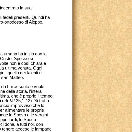
 incentrato la sua
i fedeli presenti. Quindi ha
iro-ortodosso di Aleppo.
ria umana ha inizio con la
 Cristo. Spesso si
 volte non è così chiara e
sua ultima venuta. Oggi
ni, quello dei talenti e
di san Matteo.
à da Lui assunta e vuole
e della storia, l’intera
ltima, che è proprio il tempo
i (cfr
Mt
25,1-13). Si tratta
nuncio improvviso che lo
er alimentare le proprie
nge lo Sposo e le vergini
oppo tardi, lo Sposo
i dona, a tutti noi, con
mo tenere accese le lampade