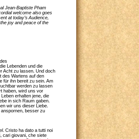
inal Jean-Baptiste Pham
y cordial welcome also goes
sent at today’s Audience,
 the joy and peace of the
 des
 die Lebenden und die
er Acht zu lassen. Und doch
it des Wartens auf den
für ihn bereit zu sein. Am
ruchtbar werden zu lassen
rt haben, wird uns vor
Leben erhalten jene, die
iebe in sich Raum gaben.
en wir uns dieser Liebe.
r anspornen, besser zu
el
. Cristo ha dato a tutti noi
, cari giovani, che siete