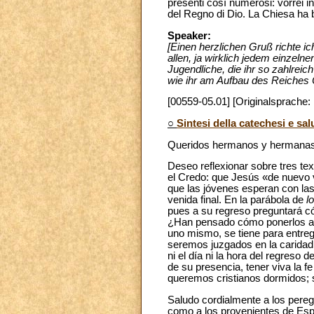
presenti così numerosi: vorrei i
del Regno di Dio. La Chiesa ha bi
Speaker:
[Einen herzlichen Gruß richte i
allen, ja wirklich jedem einzeln
Jugendliche, die ihr so zahlrei
wie ihr am Aufbau des Reiches C
[00559-05.01] [Originalsprache:
○
Sintesi della catechesi e sa
Queridos hermanos y hermanas
Deseo reflexionar sobre tres te
el Credo: que Jesús «de nuevo v
que las jóvenes esperan con las
venida final. En la parábola de
l
pues a su regreso preguntará có
¿Han pensado cómo ponerlos al s
uno mismo, se tiene para entreg
seremos juzgados en la carida
ni el día ni la hora del regreso 
de su presencia, tener viva la f
queremos cristianos dormidos; s
Saludo cordialmente a los peregr
como a los provenientes de Espa