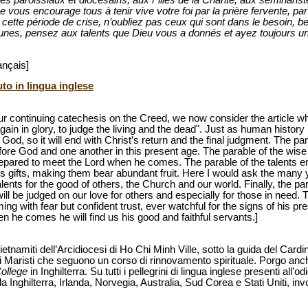
ages paroissiaux et diocésains, aux Filles de la Charité, aux séminar
vous encourage tous à tenir vive votre foi par la prière fervente, par 
 cette période de crise, n’oubliez pas ceux qui sont dans le besoin, b
jeunes, pensez aux talents que Dieu vous a donnés et ayez toujours 
ançais]
uto in lingua inglese
ur continuing catechesis on the Creed, we now consider the article wh
in in glory, to judge the living and the dead". Just as human history 
d, so it will end with Christ’s return and the final judgment. The pa
fore God and one another in this present age. The parable of the wise
prepared to meet the Lord when he comes. The parable of the talents
’s gifts, making them bear abundant fruit. Here I would ask the many
ents for the good of others, the Church and our world. Finally, the par
will be judged on our love for others and especially for those in need.
ng with fear but confident trust, ever watchful for the signs of his pre
en he comes he will find us his good and faithful servants.]
vietnamiti dell’Arcidiocesi di Ho Chi Minh Ville, sotto la guida del Ca
lli Maristi che seguono un corso di rinnovamento spirituale. Porgo an
ollege
in Inghilterra. Su tutti i pellegrini di lingua inglese presenti all’
a Inghilterra, Irlanda, Norvegia, Australia, Sud Corea e Stati Uniti, inv