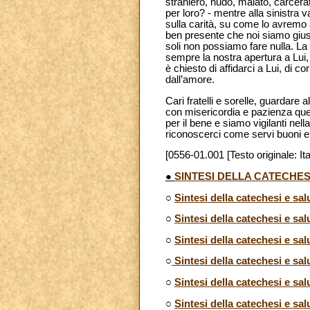
straniero, nudo, malato, carcerat
per loro? - mentre alla sinistra
sulla carità, su come lo avremo 
ben presente che noi siamo giust
soli non possiamo fare nulla. La 
sempre la nostra apertura a Lui, 
è chiesto di affidarci a Lui, di 
dall’amore.
Cari fratelli e sorelle, guardare 
con misericordia e pazienza ques
per il bene e siamo vigilanti nell
riconoscerci come servi buoni e 
[0556-01.001 [Testo originale: Ita
●
SINTESI DELLA CATECHES
○
Sintesi della catechesi e sal
○
Sintesi della catechesi e sal
○
Sintesi della catechesi e sal
○
Sintesi della catechesi e sal
○
Sintesi della catechesi e sa
○
Sintesi della catechesi e sal