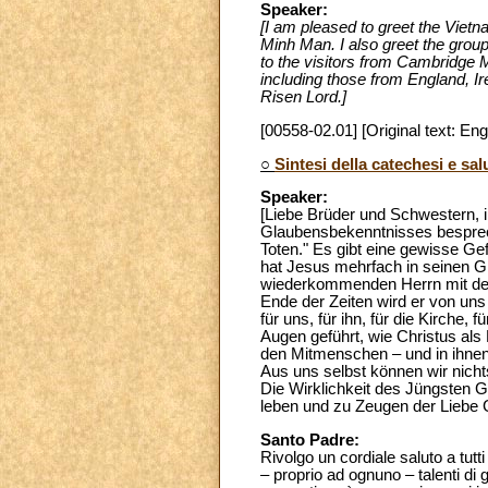
Speaker:
[I am pleased to greet the Viet
Minh Man. I also greet the group
to the visitors from Cambridge M
including those from England, Ir
Risen Lord.]
[00558-02.01] [Original text: Eng
○
Sintesi della catechesi e sal
Speaker:
[Liebe Brüder und Schwestern, i
Glaubensbekenntnisses besprech
Toten." Es gibt eine gewisse G
hat Jesus mehrfach in seinen Gl
wiederkommenden Herrn mit der V
Ende der Zeiten wird er von un
für uns, für ihn, für die Kirche
Augen geführt, wie Christus als
den Mitmenschen – und in ihnen
Aus uns selbst können wir nicht
Die Wirklichkeit des Jüngsten G
leben und zu Zeugen der Liebe 
Santo Padre:
Rivolgo un cordiale saluto a tutti 
– proprio ad ognuno – talenti di g