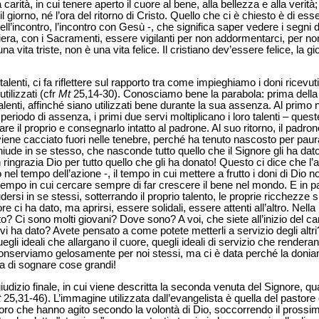
a carità, in cui tenere aperto il cuore al bene, alla bellezza e alla ver
iorno, né l’ora del ritorno di Cristo. Quello che ci è chiesto è di esser
ell’incontro, l’incontro con Gesù -, che significa saper vedere i segni
iera, con i Sacramenti, essere vigilanti per non addormentarci, per no
una vita triste, non è una vita felice. Il cristiano dev’essere felice, la 
lenti, ci fa riflettere sul rapporto tra come impieghiamo i doni ricevuti 
tilizzati (cfr
Mt
25,14-30). Conosciamo bene la parabola: prima della 
lenti, affinché siano utilizzati bene durante la sua assenza. Al primo
eriodo di assenza, i primi due servi moltiplicano i loro talenti – que
are il proprio e consegnarlo intatto al padrone. Al suo ritorno, il padron
 viene cacciato fuori nelle tenebre, perché ha tenuto nascosto per paura
hiude in se stesso, che nasconde tutto quello che il Signore gli ha da
 ringrazia Dio per tutto quello che gli ha donato! Questo ci dice che l’a
 nel tempo dell’azione -, il tempo in cui mettere a frutto i doni di Dio 
 il tempo in cui cercare sempre di far crescere il bene nel mondo. E in 
ersi in se stessi, sotterrando il proprio talento, le proprie ricchezze spiri
ore ci ha dato, ma aprirsi, essere solidali, essere attenti all’altro. Nell
o? Ci sono molti giovani? Dove sono? A voi, che siete all’inizio del c
vi ha dato? Avete pensato a come potete metterli a servizio degli altri?
li ideali che allargano il cuore, quegli ideali di servizio che renderann
conserviamo gelosamente per noi stessi, ma ci è data perché la donia
a di sognare cose grandi!
iudizio finale, in cui viene descritta la seconda venuta del Signore, qua
t
25,31-46). L’immagine utilizzata dall’evangelista è quella del pastore
loro che hanno agito secondo la volontà di Dio, soccorrendo il prossi