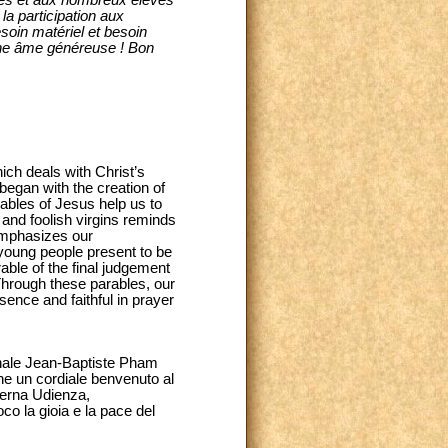
istes et aux nombreux élèves
la participation aux
esoin matériel et besoin
une âme généreuse ! Bon
ich deals with Christ’s
began with the creation of
rables of Jesus help us to
 and foolish virgins reminds
 emphasizes our
 young people present to be
able of the final judgement
 Through these parables, our
sence and faithful in prayer
rdinale Jean-Baptiste Pham
che un cordiale benvenuto al
odierna Udienza,
oco la gioia e la pace del