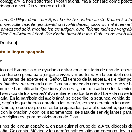
ncoraggiarvi a non sotterrare i vostri talenti, ma a pensare come pote
sogno di voi. Dio vi benedica tutti.
ch an alle Pilger deutscher Sprache, insbesondere an die Knabenkanto
en, wertvolle Talente geschenkt und zählt darauf, dass wir mit ihnen ar
ch anwesend seid, möchte ich ermutigen, eure Talente nicht zu vergra
hristi mitwirken könnt. Die Kirche braucht euch. Gott segne euch alle
 Deutsch]
luto in lingua spagnola
:
xtos del Evangelio que ayudan a entrar en el misterio de una de las 
endrá con gloria para juzgar a vivos y muertos». En la parábola de
l
 lámparas de aceite es el Señor. El tiempo de la espera, es el tiempo
os talentos,
se recuerda que Dios ha concedido unos dones, que se ha
mo se han utilizado. Queridos jóvenes, ¿han pensado en los talento
ervicio de los demás? ¡No entierren estos talentos! La vida no se t
arla. En la parábola del
juicio final,
se describe la segunda venida del
d, según lo que hemos amado a los demás, especialmente a los más
de Cristo; lo que se pide es estar preparados para el encuentro, que si
e con la oración y con los sacramentos; se trata de ser vigilantes par
er vigilantes, para no olvidarnos de Dios.
inos de lengua española, en particular al grupo de la Arquidiócesis d
ña, Colombia, México y los demás países latinoamericanos. Invito a