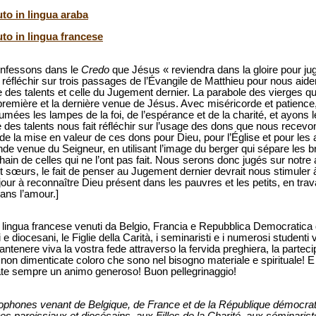
uto in lingua araba
uto in lingua francese
onfessons dans le
Credo
que Jésus « reviendra dans la gloire pour jug
s réfléchir sur trois passages de l’Évangile de Matthieu pour nous aid
le des talents et celle du Jugement dernier. La parabole des vierges qu
 première et la dernière venue de Jésus. Avec miséricorde et patienc
mées les lampes de la foi, de l’espérance et de la charité, et ayons l
le des talents nous fait réfléchir sur l’usage des dons que nous recevo
de la mise en valeur de ces dons pour Dieu, pour l’Église et pour les 
de venue du Seigneur, en utilisant l’image du berger qui sépare les b
hain de celles qui ne l’ont pas fait. Nous serons donc jugés sur notr
t sœurs, le fait de penser au Jugement dernier devrait nous stimuler 
ur à reconnaître Dieu présent dans les pauvres et les petits, en travai
dans l’amour.]
 di lingua francese venuti da Belgio, Francia e Repubblica Democratica 
i e diocesani, le Figlie della Carità, i seminaristi e i numerosi studenti
mantenere viva la vostra fede attraverso la fervida preghiera, la partec
i, non dimenticate coloro che sono nel bisogno materiale e spirituale! E 
biate sempre un animo generoso! Buon pellegrinaggio!
cophones venant de Belgique, de France et de la République démocra