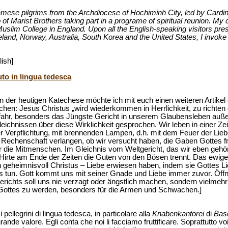
namese pilgrims from the Archdiocese of Hochiminh City, led by Card
 of Marist Brothers taking part in a programe of spiritual reunion. M
uslim College in England. Upon all the English-speaking visitors pre
eland, Norway, Australia, South Korea and the United States, I invoke
lish]
uto in lingua tedesca
n der heutigen Katechese möchte ich mit euch einen weiteren Artikel
en: Jesus Christus „wird wiederkommen in Herrlichkeit, zu richten
efahr, besonders das Jüngste Gericht in unserem Glaubensleben auß
eichnissen über diese Wirklichkeit gesprochen. Wir leben in einer Ze
erpflichtung, mit brennenden Lampen, d.h. mit dem Feuer der Liebe 
s Rechenschaft verlangen, ob wir versucht haben, die Gaben Gottes f
, für die Mitmenschen. Im Gleichnis vom Weltgericht, das wir eben gehö
 Hirte am Ende der Zeiten die Guten von den Bösen trennt. Das ewige 
 geheimnisvoll Christus – Liebe erwiesen haben, indem sie Gottes L
s tun. Gott kommt uns mit seiner Gnade und Liebe immer zuvor. Öffn
erichts soll uns nie verzagt oder ängstlich machen, sondern vielmeh
Gottes zu werden, besonders für die Armen und Schwachen.]
i pellegrini di lingua tedesca, in particolare alla
Knabenkantorei
di
Bas
rande valore. Egli conta che noi li facciamo fruttificare. Soprattutto voi