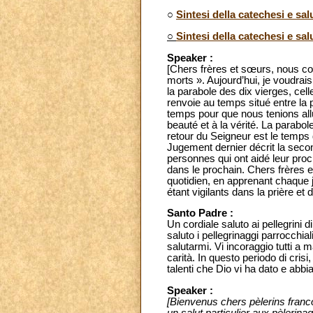
○
Sintesi della catechesi e sal
○
Sintesi della catechesi e sal
Speaker :
[Chers frères et sœurs, nous c
morts ». Aujourd’hui, je voudrai
la parabole des dix vierges, cel
renvoie au temps situé entre la
temps pour que nous tenions allu
beauté et à la vérité. La parabo
retour du Seigneur est le temps 
Jugement dernier décrit la secon
personnes qui ont aidé leur proc
dans le prochain. Chers frères e
quotidien, en apprenant chaque jo
étant vigilants dans la prière et 
Santo Padre :
Un cordiale saluto ai pellegrini
saluto i pellegrinaggi parrocchial
salutarmi. Vi incoraggio tutti a 
carità. In questo periodo di cris
talenti che Dio vi ha dato e ab
Speaker :
[Bienvenus chers pèlerins fran