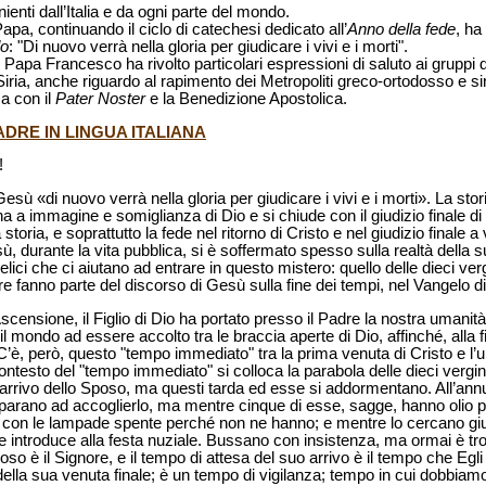
nienti dall’Italia e da ogni parte del mondo.
 Papa, continuando il ciclo di catechesi dedicato all’
Anno della fede
, ha
o
: "Di nuovo verrà nella gloria per giudicare i vivi e i morti".
, Papa Francesco ha rivolto particolari espressioni di saluto ai gruppi d
 Siria, anche riguardo al rapimento dei Metropoliti greco-ortodosso e s
a con il
Pater Noster
e la Benedizione Apostolica.
DRE IN LINGUA ITALIANA
!
ù «di nuovo verrà nella gloria per giudicare i vivi e i morti». La sto
a a immagine e somiglianza di Dio e si chiude con il giudizio finale di
storia, e soprattutto la fede nel ritorno di Cristo e nel giudizio finale a
sù, durante la vita pubblica, si è soffermato spesso sulla realtà della 
gelici che ci aiutano ad entrare in questo mistero: quello delle dieci vergi
e tre fanno parte del discorso di Gesù sulla fine dei tempi, nel Vangelo 
scensione, il Figlio di Dio ha portato presso il Padre la nostra umanit
 il mondo ad essere accolto tra le braccia aperte di Dio, affinché, alla fin
’è, però, questo "tempo immediato" tra la prima venuta di Cristo e l’u
ntesto del "tempo immediato" si colloca la parabola delle dieci vergin
’arrivo dello Sposo, ma questi tarda ed esse si addormentano. All’an
eparano ad accoglierlo, ma mentre cinque di esse, sagge, hanno olio p
no con le lampade spente perché non ne hanno; e mentre lo cercano giu
he introduce alla festa nuziale. Bussano con insistenza, ma ormai è tr
o è il Signore, e il tempo di attesa del suo arrivo è il tempo che Egli c
della sua venuta finale; è un tempo di vigilanza; tempo in cui dobbia