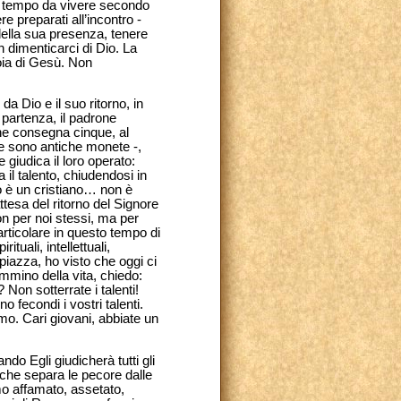
ità; tempo da vivere secondo
e preparati all’incontro -
 della sua presenza, tenere
n dimenticarci di Dio. La
gioia di Gesù. Non
da Dio e il suo ritorno, in
partenza, il padrone
 ne consegna cinque, al
ste sono antiche monete -,
e giudica il loro operato:
 il talento, chiudendosi in
to è un cristiano… non è
ttesa del ritorno del Signore
non per noi stessi, ma per
particolare in questo tempo di
tuali, intellettuali,
a piazza, ho visto che oggi ci
ammino della vita, chiedo:
 Non sotterrate i talenti!
o fecondi i vostri talenti.
mo. Cari giovani, abbiate un
ndo Egli giudicherà tutti gli
 che separa le pecore dalle
mo affamato, assetato,