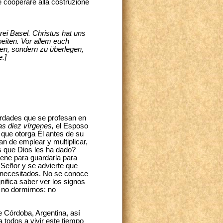
te cooperare alla costruzione
rei Basel. Christus hat uns
beiten. Vor allem euch
ben, sondern zu überlegen,
.]
verdades que se profesan en
as diez vírgenes,
el Esposo
 que otorga Él antes de su
n de emplear y multiplicar,
s que Dios les ha dado?
iene para guardarla para
 Señor y se advierte que
 necesitados. No se conoce
gnifica saber ver los signos
a no dormirnos: no
e Córdoba, Argentina, así
 todos a vivir este tiempo