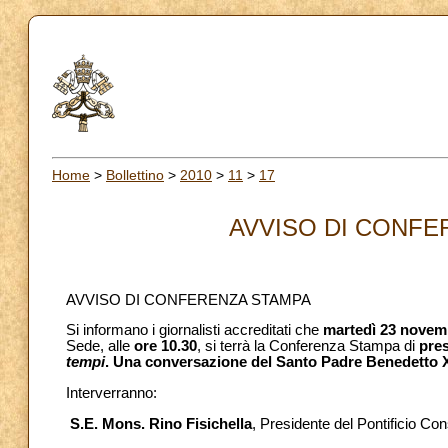
Home
>
Bollettino
>
2010
>
11
>
17
AVVISO DI CONFER
AVVISO DI CONFERENZA STAMPA
Si informano i giornalisti accreditati che
martedì 23 novem
Sede, alle
ore 10.30
, si terrà la Conferenza Stampa di
pres
tempi
. Una conversazione del Santo Padre Benedetto XV
Interverranno:
S.E. Mons. Rino Fisichella
, Presidente del Pontificio Co