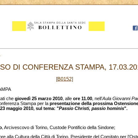
7
ISO DI CONFERENZA STAMPA, 17.03.20
[B0152]
AMPA
tati che
giovedì 25 marzo 2010
, alle
ore 11.00
, nell’
Aula Giovanni Pao
Conferenza Stampa per la
presentazione della prossima Ostensione
l 23 maggio 2010, sul tema: "
Passio Christi, passio hominis
".
o
, Arcivescovo di Torino, Custode Pontificio della Sindone;
re alla Cultura della Città di Torino, Presidente del Comitato per l’Os