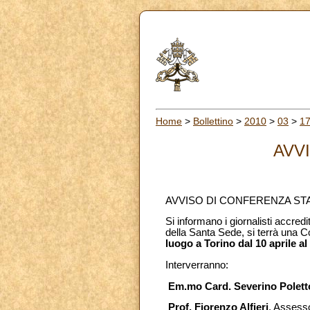
Home
>
Bollettino
>
2010
>
03
>
1
AVV
AVVISO DI CONFERENZA ST
Si informano i giornalisti accredi
della Santa Sede, si terrà una 
luogo a Torino dal 10 aprile a
Interverranno:
Em.mo Card. Severino Polett
Prof. Fiorenzo Alfieri
, Assesso