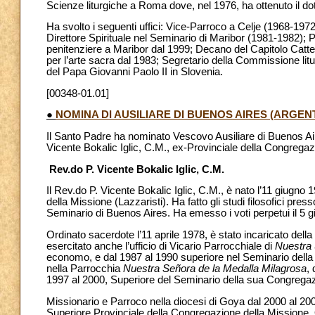
Scienze liturgiche a Roma dove, nel 1976, ha ottenuto il dot
Ha svolto i seguenti uffici: Vice-Parroco a Celje (1968-197
Direttore Spirituale nel Seminario di Maribor (1981-1982); 
penitenziere a Maribor dal 1999; Decano del Capitolo Catt
per l’arte sacra dal 1983; Segretario della Commissione litu
del Papa Giovanni Paolo II in Slovenia.
[00348-01.01]
●
NOMINA DI AUSILIARE DI BUENOS AIRES (ARGEN
Il Santo Padre ha nominato Vescovo Ausiliare di Buenos Air
Vicente Bokalic Iglic, C.M., ex-Provinciale della Congregaz
Rev.do P. Vicente Bokalic Iglic, C.M.
Il Rev.do P. Vicente Bokalic Iglic, C.M., è nato l’11 giugn
della Missione (Lazzaristi). Ha fatto gli studi filosofici press
Seminario di Buenos Aires. Ha emesso i voti perpetui il 5 
Ordinato sacerdote l’11 aprile 1978, è stato incaricato del
esercitato anche l’ufficio di Vicario Parrocchiale di
Nuestra 
economo, e dal 1987 al 1990 superiore nel Seminario della
nella Parrocchia
Nuestra Señora de la Medalla Milagrosa
,
1997 al 2000, Superiore del Seminario della sua Congrega
Missionario e Parroco nella diocesi di Goya dal 2000 al 2003
Superiore Provinciale della Congregazione della Missione.