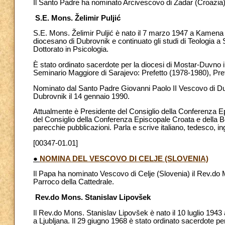
Il Santo Padre ha nominato Arcivescovo di Zadar (Croazi
S.E. Mons.
Ž
elimir Pulji
ć
S.E. Mons. Želimir Puljić è nato il 7 marzo 1947 a Kamena 
diocesano di Dubrovnik e continuato gli studi di Teologia a 
Dottorato in Psicologia.
È stato ordinato sacerdote per la diocesi di Mostar-Duvno i
Seminario Maggiore di Sarajevo: Prefetto (1978-1980), Pref
Nominato dal Santo Padre Giovanni Paolo II Vescovo di Dub
Dubrovnik il 14 gennaio 1990.
Attualmente è Presidente del Consiglio della Conferenza Epi
del Consiglio della Conferenza Episcopale Croata e della Bos
parecchie pubblicazioni. Parla e scrive italiano, tedesco, i
[00347-01.01]
●
NOMINA DEL VESCOVO DI CELJE (SLOVENIA)
Il Papa ha nominato Vescovo di Celje (Slovenia) il Rev.do Mo
Parroco della Cattedrale.
Rev.do Mons. Stanislav Lipovšek
Il Rev.do Mons. Stanislav Lipovšek è nato il 10 luglio 1943 a
a Ljubljana. Il 29 giugno 1968 è stato ordinato sacerdote per