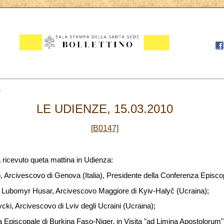
5
LE UDIENZE, 15.03.2010
[B0147]
 ricevuto queta mattina in Udienza:
rcivescovo di Genova (Italia), Presidente della Conferenza Episcopa
 Lubomyr Husar, Arcivescovo Maggiore di Kyiv-Haly
č
(Ucraina);
ki, Arcivescovo di Lviv degli Ucraini (Ucraina);
 Episcopale di Burkina Faso-Niger, in Visita "ad Limina Apostolorum