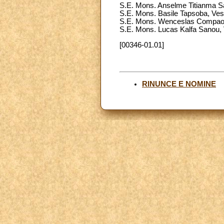
S.E. Mons. Anselme Titianma S
S.E. Mons. Basile Tapsoba, Ve
S.E. Mons. Wenceslas Compaor
S.E. Mons. Lucas Kalfa Sanou, 
[00346-01.01]
RINUNCE E NOMINE