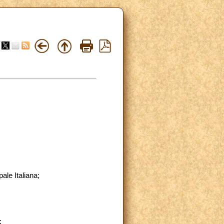
le Italiana;
":