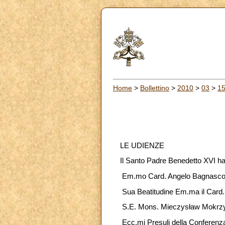
Home
>
Bollettino
>
2010
>
03
>
1
LE UDIENZE
Il Santo Padre Benedetto XVI ha
Em.mo Card. Angelo Bagnasco, A
Sua Beatitudine Em.ma il Card.
S.E. Mons. Mieczys
ł
aw Mokrzyc
Ecc.mi Presuli della Conferenza