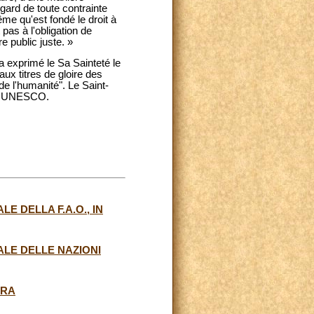
égard de toute contrainte
me qu'est fondé le droit à
 pas à l'obligation de
e public juste. »
'a exprimé le Sa Sainteté le
x titres de gloire des
e l'humanité". Le Saint-
r l'UNESCO.
 DELLA F.A.O., IN
LE DELLE NAZIONI
URA