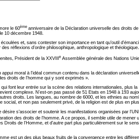
ème
more le 60
anniversaire de la Déclaration universelle des droits 
 le 10 décembre 1948.
écoulées et, sans contester son importance en tant qu’outil d'émanci
 des réflexions d'ordre philosophique, anthropologique et théologique.
e
ites, Président de la XXVIII
Assemblée générale des Nations Unies
n appui moral à l'idéal commun contenu dans la déclaration universe
des droits de l'homme qui y sont exprimés ».
ui font leur entrée sur la scène des relations internationales, plus l
devient complexe. N'est-on pas passé de 51 Etats en 1948 à 193 auj
autres droits. Les langues, au nombre de 6000, et les ethnies au nom
ôle social, et non pas seulement privé, de la religion est de plus en pl
ge désire s’associer et soutenir les manifestations organisées par
aration des droits de l'homme. A ce propos, il semble utile de mener u
es Droits de l'Homme, et d'autre part plus particulièrement sur le sens 
mme est un des plus beaux fruits de la convergence entre les différente