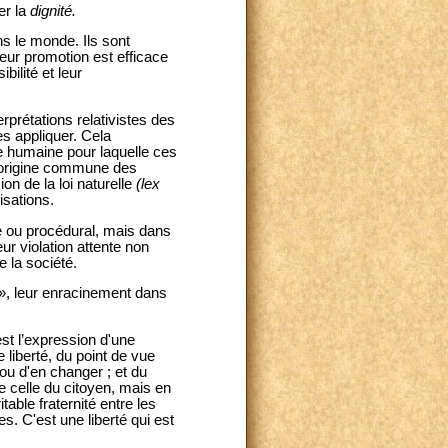
er la
dignité.
s le monde. Ils sont
ur promotion est efficace
bilité et leur
erprétations relativistes des
es appliquer. Cela
ne humaine pour laquelle ces
l'origine commune des
on de la loi naturelle
(lex
isations.
ue ou procédural, mais dans
eur violation attente non
 la société.
 », leur enracinement dans
est l’expression d'une
 liberté, du point de vue
, ou d'en changer ; et du
e celle du citoyen, mais en
table fraternité entre les
s. C'est une liberté qui est