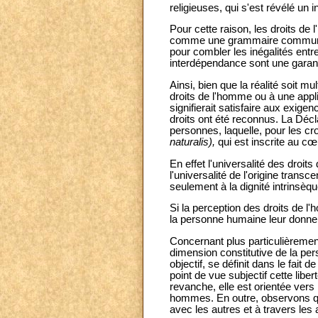
religieuses, qui s'est révélé un
Pour cette raison, les droits de
comme une grammaire commune et
pour combler les inégalités entre 
interdépendance sont une garant
Ainsi, bien que la réalité soit m
droits de l'homme ou à une applic
signifierait satisfaire aux exig
droits ont été reconnus. La Déc
personnes, laquelle, pour les cro
naturalis),
qui est inscrite au cœ
En effet l'universalité des droi
l'universalité de l'origine transc
seulement à la dignité intrinsèq
Si la perception des droits de 
la personne humaine leur donn
Concernant plus particulièrement 
dimension constitutive de la per
objectif, se définit dans le fait 
point de vue subjectif cette lib
revanche, elle est orientée vers l
hommes. En outre, observons que 
avec les autres et à travers les 