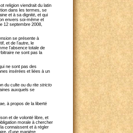
 religion viendrait du latin
ction dans les termes, se
ine et à sa dignité, et qui
tion envers soi-même et
 le 12 septembre 2008,
 tension se présente à
, et de l'autre, le
mme l'absence totale de
rbitraire ne sont pas la
qui ne sont pas des
nes insérées et liées à un
n du culte ou du rite
stricto
maines auxquels se
nae,
à propos de la liberté
on et de volonté libre, et
obligation morale à chercher
s la connaissent et à régler
aire, d'une manière