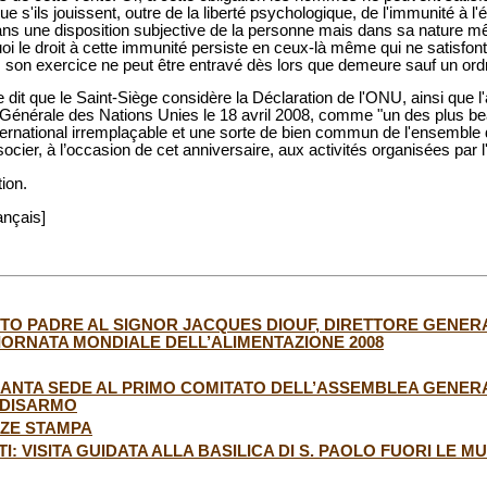
e s'ils jouissent, outre de la liberté psychologique, de l'immunité à l'
ans une disposition subjective de la personne mais dans sa nature mê
quoi le droit à cette immunité persiste en ceux-là même qui ne satisfont
r; son exercice ne peut être entravé dès lors que demeure sauf un ordr
re dit que le Saint-Siège considère la Déclaration de l'ONU, ainsi que l
énérale des Nations Unies le 18 avril 2008, comme "un des plus beau
ternational irremplaçable et une sorte de bien commun de l'ensemble d
ocier, à l’occasion de cet anniversaire, aux activités organisées pa
ion.
ançais]
O PADRE AL SIGNOR JACQUES DIOUF, DIRETTORE GENERALE
ORNATA MONDIALE DELL’ALIMENTAZIONE 2008
ANTA SEDE AL PRIMO COMITATO DELL’ASSEMBLEA GENERA
 DISARMO
NZE STAMPA
TI: VISITA GUIDATA ALLA BASILICA DI S. PAOLO FUORI LE M