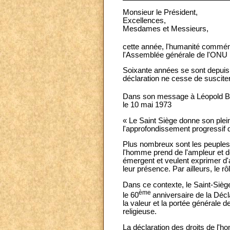
Monsieur le Président,
Excellences,
Mesdames et Messieurs,
cette année, l'humanité commé
l'Assemblée générale de l'ONU
Soixante années se sont depuis 
déclaration ne cesse de susciter
Dans son message à Léopold Ben
le 10 mai 1973
« Le Saint Siège donne son plei
l'approfondissement progressif 
Plus nombreux sont les peuples q
l'homme prend de l'ampleur et 
émergent et veulent exprimer d'
leur présence. Par ailleurs, le r
Dans ce contexte, le Saint-Siè
ème
le 60
anniversaire de la Décl
la valeur et la portée générale d
religieuse.
La déclaration des droits de l'ho