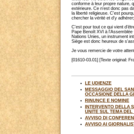
conforme à leur propre nature, qu
extérieure. Ce n'est donc pas d
la liberté religieuse. C'est pour
chercher la vérité et d'y adhére
C'est pour tout ce qui vient d'êt
Pape Benoît XVI à l'Assemblée G
Nations Unies, un instrument in
Siège est donc heureux de s'ass
Je vous remercie de votre attent
[01610-03.01] [Texte original: Fr
LE UDIENZE
MESSAGGIO DEL SANT
OCCASIONE DELLA GI
RINUNCE E NOMINE
INTERVENTO DELLA S
UNITE SUL TEMA DEL
AVVISO DI CONFERE
AVVISO AI GIORNALIS