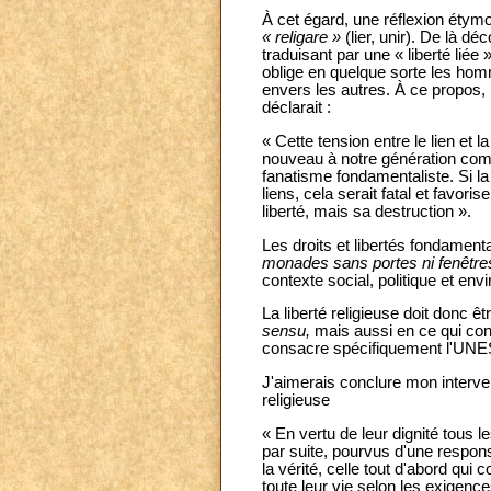
À cet égard, une réflexion étymol
« religare »
(lier, unir). De là 
traduisant par une « liberté liée 
oblige en quelque sorte les homm
envers les autres. À ce propos,
déclarait :
« Cette tension entre le lien et l
nouveau à notre génération comme 
fanatisme fondamentaliste. Si l
liens, cela serait fatal et favoris
liberté, mais sa destruction ».
Les droits et libertés fondamen
monades sans portes ni fenêtre
contexte social, politique et env
La liberté religieuse doit donc
sensu,
mais aussi en ce qui con
consacre spécifiquement l'UNESC
J'aimerais conclure mon interve
religieuse
« En vertu de leur dignité tous 
par suite, pourvus d'une respons
la vérité, celle tout d'abord qui 
toute leur vie selon les exigenc