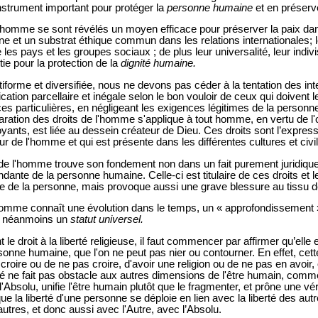
 instrument important pour protéger la
personne humaine
et en préserv
 l'homme se sont révélés un moyen efficace pour préserver la paix dan
 un substrat éthique commun dans les relations internationales; le
les pays et les groupes sociaux ; de plus leur universalité, leur indivisi
ie pour la protection de la
dignité humaine.
ultiforme et diversifiée, nous ne devons pas céder à la tentation des int
ation parcellaire et inégale selon le bon vouloir de ceux qui doivent l
ences particulières, en négligeant les exigences légitimes de la person
laration des droits de l'homme s'applique à tout homme, en vertu de 
yants, est liée au dessein créateur de Dieu. Ces droits sont l’expressi
ur de l'homme et qui est présente dans les différentes cultures et civil
ts de l'homme trouve son fondement non dans un fait purement juridiq
endante de la personne humaine. Celle-ci est titulaire de ces droits et l
ue de la personne, mais provoque aussi une grave blessure au tissu de
l'homme connaît une évolution dans le temps, un « approfondissement
e néanmoins un
statut universel.
le droit à la liberté religieuse, il faut commencer par affirmer qu’elle 
sonne humaine, que l'on ne peut pas nier ou contourner. En effet, cette
de croire ou de ne pas croire, d'avoir une religion ou de ne pas en avoir
erté ne fait pas obstacle aux autres dimensions de l'être humain, comm
'Absolu, unifie l'être humain plutôt que le fragmenter, et prône une véri
la liberté d'une personne se déploie en lien avec la liberté des autre
autres, et donc aussi avec l'Autre, avec l’Absolu.