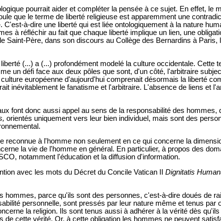
ogique pourrait aider et compléter la pensée à ce sujet. En effet, le mot
découle que le terme de liberté religieuse est apparemment une contradi
». C'est-à-dire une liberté qui est liée ontologiquement à la nature huma
es à réfléchir au fait que chaque liberté implique un lien, une obliga
 le Saint-Père, dans son discours au Collège des Bernardins à Paris,
a liberté (...) a (...) profondément modelé la culture occidentale. Cette
un défi face aux deux pôles que sont, d'un côté, l'arbitraire subjectif
a culture européenne d'aujourd'hui comprenait désormais la liberté co
erait inévitablement le fanatisme et l'arbitraire. L'absence de liens et l'a
taux font donc aussi appel au sens de la responsabilité des hommes, 
s,
orientés uniquement vers leur bien individuel, mais sont des person
ironnemental.
 être reconnue à l'homme non seulement en ce qui concerne la dimensio
cerne la vie de l'homme en général. En particulier, à propos des do
O, notamment l'éducation et la diffusion d'information.
ntion avec les mots du Décret du Concile Vatican II
Dignitatis Huma
les hommes, parce qu'ils sont des personnes, c'est-à-dire doués de rais
abilité personnelle, sont pressés par leur nature même et tenus par 
concerne la religion. Ils sont tenus aussi à adhérer à la vérité dès qu'il
es de cette vérité. Or, à cette obligation les hommes ne peuvent satisf