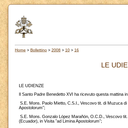
Home
>
Bollettino
>
2008
>
10
>
16
LE UDIE
LE UDIENZE
Il Santo Padre Benedetto XVI ha ricevuto questa mattina i
S.E. Mons. Paolo Mietto, C.S.I., Vescovo tit. di Muzuca di 
Apostolorum";
S.E. Mons. Gonzalo López Marañón, O.C.D., Vescovo tit. 
(Ecuador), in Visita "ad Limina Apostolorum";