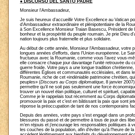
●
DISCORSO DEL SANTO PADRE
Monsieur l'Ambassadeur,
Je suis heureux d'accueillir Votre Excellence au Vatican pou
d'Ambassadeur extraordinaire et plénipotentiaire de la Rou
à Son Excellence Monsieur Traian Basescu, Président de 
bonheur et la prospérité du peuple roumain. Je prie Dieu d
nation toujours plus fraternelle et plus solidaire.
Au début de cette année, Monsieur l’Ambassadeur, votre pay
longues années d’efforts, dans l’Union européenne. Le Saint
fructueux avec la Roumanie, comme vous l’avez vous-même s
elle consacre chaque jour davantage l’unité retrouvée du co
guerre froide. Votre pays a une longue tradition chrétienn
différentes Églises et communautés ecclésiales, et dans leur
Roumanie, riche de cet «indéniable patrimoine chrétien, qu
peuples» (
Discours au Corps diplomatique
, 8 janvier 2007)
permettre qu’il ne soit pas seulement une force économiq
trouver un nouvel élan politique, culturel et spirituel, capa
Comme je le rappelais tout récemment au Corps diplomatiqu
promouvoir la paix et c’est en bâtissant la paix que sont j
réponse la préoccupation de tant de nos contemporains face
Depuis des années, votre pays s’est engagé dans un profond
blessures du passé et de permettre à tous de jouir des lib
m’en réjouis et j’encourage les responsables politiques à ve
les couches de la population, afin d’éviter qu’à l’heure de 
accèdent légitimement aux bienfaits du développement éco