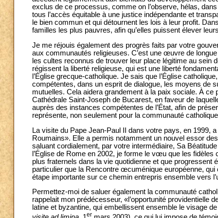
exclus de ce processus, comme on l’observe, hélas, dans 
tous l’accès équitable à une justice indépendante et transp
le bien commun et qui détournent les lois à leur profit. Dan
familles les plus pauvres, afin qu’elles puissent élever leur
Je me réjouis également des progrès faits par votre gouver
aux communautés religieuses. C’est une œuvre de longue hal
les cultes reconnus de trouver leur place légitime au sein 
régissent la liberté religieuse, qui est une liberté fondam
l’Église grecque-catholique. Je sais que l’Église catholique,
compétentes, dans un esprit de dialogue, les moyens de sur
mutuelles. Cela aidera grandement à la paix sociale. À ce 
Cathédrale Saint-Joseph de Bucarest, en faveur de laque
auprès des instances compétentes de l’État, afin de préserve
représente, non seulement pour la communauté catholique 
La visite du Pape Jean-Paul II dans votre pays, en 1999, 
Roumains». Elle a permis notamment un nouvel essor des re
saluant cordialement, par votre intermédiaire, Sa Béatitude
l’Église de Rome en 2002, je forme le vœu que les fidèles 
plus fraternels dans la vie quotidienne et que progressent 
particulier que la Rencontre œcuménique européenne, qui do
étape importante sur ce chemin entrepris ensemble vers l’u
Permettez-moi de saluer également la communauté catholi
rappelait mon prédécesseur, «l’opportunité providentielle de
latine et byzantine, qui embellissent ensemble le visage de 
er
visite ad limina,
1
mars 2003), ce qui lui impose de témoigne