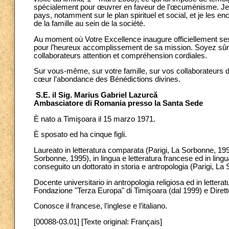
spécialement pour œuvrer en faveur de l’œcuménisme. Je sa
pays, notamment sur le plan spirituel et social, et je les
de la famille au sein de la société.
Au moment où Votre Excellence inaugure officiellement ses 
pour l’heureux accomplissement de sa mission. Soyez sûr
collaborateurs attention et compréhension cordiales.
Sur vous-même, sur votre famille, sur vos collaborateurs d
cœur l’abondance des Bénédictions divines.
S.E. il Sig. Marius Gabriel Lazurc
ă
Ambasciatore di Romania presso la Santa Sede
È nato a Timişoara il 15 marzo 1971.
È sposato ed ha cinque figli.
Laureato in letteratura comparata (Parigi, La Sorbonne, 1994
Sorbonne, 1995), in lingua e letteratura francese ed in ling
conseguito un dottorato in storia e antropologia (Parigi, La
Docente universitario in antropologia religiosa ed in letter
Fondazione "Terza Europa" di Timişoara (dal 1999) e Dirett
Conosce il francese, l’inglese e l’italiano.
[00088-03.01] [Texte original: Français]