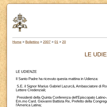
Home
>
Bollettino
>
2007
>
01
>
20
LE UDIE
LE UDIENZE
Il Santo Padre ha ricevuto questa mattina in Udienza:
S.E. il Signor Marius Gabriel Lazurc
ă
, Ambasciatore di Ro
Lettere Credenziali;
Presidenti della Quinta Conferenza dell’Episcopato Latin
Em.mo Card. Giovanni Battista Re, Prefetto della Congrega
l’America Latina;