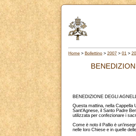
Home
>
Bollettino
>
2007
>
01
>
2
BENEDIZION
BENEDIZIONE DEGLI AGNELL
Questa mattina, nella Cappella U
Sant’Agnese, il Santo Padre Bene
utilizzata per confezionare i sacri
Come è noto il Pallio è un’insegn
nelle loro Chiese e in quelle del