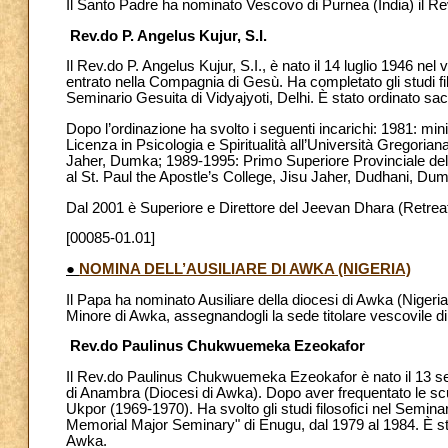
Il Santo Padre ha nominato Vescovo di Purnea (India) il Rev
Rev.do P. Angelus Kujur, S.I.
Il Rev.do P. Angelus Kujur, S.I., è nato il 14 luglio 1946 nel 
entrato nella Compagnia di Gesù. Ha completato gli studi fi
Seminario Gesuita di Vidyajyoti, Delhi. È stato ordinato sace
Dopo l’ordinazione ha svolto i seguenti incarichi: 1981: min
Licenza in Psicologia e Spiritualità all’Università Gregori
Jaher, Dumka; 1989-1995: Primo Superiore Provinciale del
al St. Paul the Apostle’s College, Jisu Jaher, Dudhani, Du
Dal 2001 è Superiore e Direttore del Jeevan Dhara (Retreat
[00085-01.01]
●
NOMINA DELL’AUSILIARE DI AWKA (NIGERIA)
Il Papa ha nominato Ausiliare della diocesi di Awka (Nige
Minore di Awka, assegnandogli la sede titolare vescovile di 
Rev.do Paulinus Chukwuemeka Ezeokafor
Il Rev.do Paulinus Chukwuemeka Ezeokafor è nato il 13 s
di Anambra (Diocesi di Awka). Dopo aver frequentato le scuo
Ukpor (1969-1970). Ha svolto gli studi filosofici nel Semina
Memorial Major Seminary" di Enugu, dal 1979 al 1984. È sta
Awka.