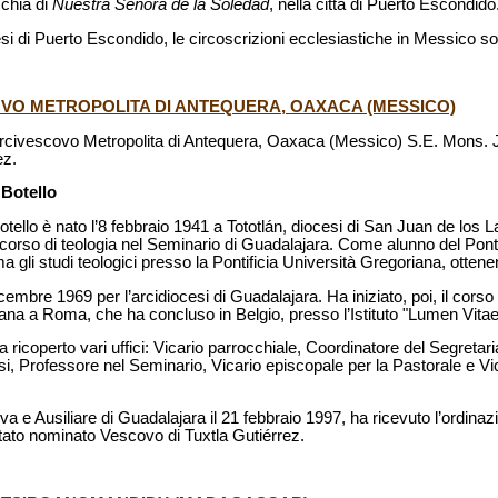
cchia di
Nuestra Señora de la Soledad
, nella città di Puerto Escondido
si di Puerto Escondido, le circoscrizioni ecclesiastiche in Messico s
VO METROPOLITA DI ANTEQUERA, OAXACA (MESSICO)
Arcivescovo Metropolita di Antequera, Oaxaca (Messico) S.E. Mons. 
ez.
Botello
llo è nato l’8 febbraio 1941 a Tototlán, diocesi di San Juan de los L
imo corso di teologia nel Seminario di Guadalajara. Come alunno del Ponti
gli studi teologici presso la Pontificia Università Gregoriana, ottene
icembre 1969 per l’arcidiocesi di Guadalajara. Ha iniziato, poi, il cors
siana a Roma, che ha concluso in Belgio, presso l’Istituto "Lumen Vitae
a ricoperto vari uffici: Vicario parrocchiale, Coordinatore del Segreta
i, Professore nel Seminario, Vicario episcopale per la Pastorale e Vi
a e Ausiliare di Guadalajara il 21 febbraio 1997, ha ricevuto l’ordina
stato nominato Vescovo di Tuxtla Gutiérrez.