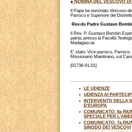
●
NOMINA DEL VESCOVO D
Il Papa ha nominato Vescovo de
Parroco e Superiore del Distret
Rev.do Padre Gustavo Bombin
Il Rev. P. Gustavo Bombin Espi
patria, presso la Facoltà Teologi
Madagascar.
E' stato: Vice-parroco, Parroco,
Missionario Maintirano, sul Ca
[01736-01.01]
LE UDIENZE
UDIENZA AI PARTECI
INTERVENTO DELLA S
D’EUROPA
COMUNICATO: 8a RI
SPECIALE PER L’AME
COMUNICATO: 7a RIU
SINODO DEI VESCOVI