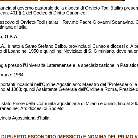
nuncia al governo pastorale della diocesi di Orvieto-Todi (Italia) pres
 can. 401 § 1 del Codice di Diritto Canonico.
escovo di Orvieto-Todi (Italia) il Rev.mo Padre Giovanni Scanavino, 
niana d’Italia.
o, O.S.A.
, è nato a Santo Stefano Belbo, provincia di Cuneo e diocesi di Alba
o di Loano nel 1950 e quindi nel Noviziato di S. Giminiano, dove ha eme
ogia presso l’Università Lateranense e la specializzazione in Patristic
4 marzo 1964.
portanti incarichi nell’Ordine Agostiniano: Maestro del "Professario" 
ino al 1983; quindi Assistente Generale dell’Ordine a Roma, Preside d
stato Priore della Comunità agostiniana di Milano e quindi, fino al 200
raneo nell’Arcidiocesi di Spoleto.
incia Agostiniana d’Italia.
I DI PUERTO ESCONDIDO (MESSICO) E NOMINA DEL PRIMO