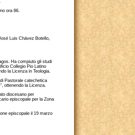
.
ono ora 86.
José Luis Chávez Botello,
agos. Ha compiuto gli studi
ficio Collegio Pio Latino
ndo la Licenza in Teologia.
o di Pastorale catechetica
", ottenendo la Licenza.
riato diocesano per
cario episcopale per la Zona
zione episcopale il 19 marzo