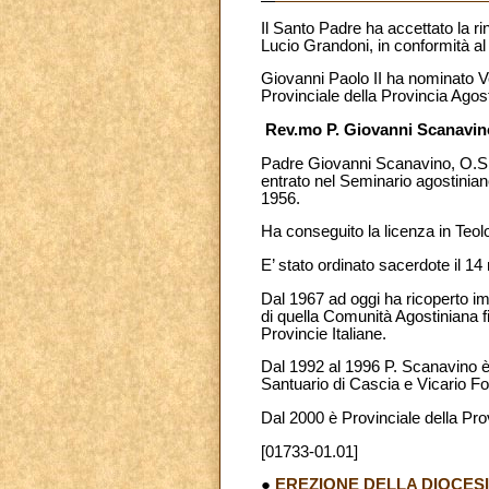
Il Santo Padre ha accettato la ri
Lucio Grandoni, in conformità al
Giovanni Paolo II ha nominato V
Provinciale della Provincia Agosti
Rev.mo P. Giovanni Scanavin
Padre Giovanni Scanavino, O.S.A.
entrato nel Seminario agostinian
1956.
Ha conseguito la licenza in Teol
E’ stato ordinato sacerdote il 1
Dal 1967 ad oggi ha ricoperto im
di quella Comunità Agostiniana f
Provincie Italiane.
Dal 1992 al 1996 P. Scanavino è 
Santuario di Cascia e Vicario Fo
Dal 2000 è Provinciale della Prov
[01733-01.01]
●
EREZIONE DELLA DIOCES