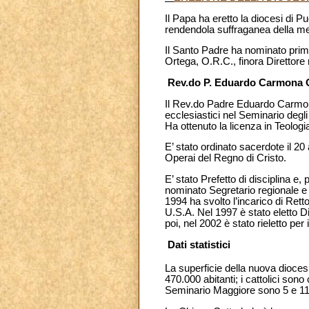
Il Papa ha eretto la diocesi di 
rendendola suffraganea della m
Il Santo Padre ha nominato pri
Ortega, O.R.C., finora Direttore 
Rev.do P. Eduardo Carmona O
Il Rev.do Padre Eduardo Carmona
ecclesiastici nel Seminario deg
Ha ottenuto la licenza in Teolog
E’ stato ordinato sacerdote il 20
Operai del Regno di Cristo.
E’ stato Prefetto di disciplina e
nominato Segretario regionale e 
1994 ha svolto l’incarico di Ret
U.S.A. Nel 1997 è stato eletto Di
poi, nel 2002 è stato rieletto per
Dati statistici
La superficie della nuova dioce
470.000 abitanti; i cattolici son
Seminario Maggiore sono 5 e 11 a