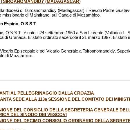
I TSIROANOMANDIDY (MADAGASCAR)
lla diocesi di Tsiroanomandidy (Madagascar) il Rev.do Padre Gustav
to missionario di Maintirano, sul Canale di Mozambico.
 Espino, O.S.S.T.
no
,
O.S.S.T., è nato il 24 settembre 1960 a San Llorente (Valladolid - 
ca di Granada. E’ stato ordinato sacerdote il 21 marzo 1987. E’ stato in
 Vicario Episcopale e poi Vicario Generale a Tsiroanomandidy, Superio
nale di Mozambico.
PANTI AL PELLEGRINAGGIO DALLA CROAZIA
ANTA SEDE ALLA 113a SESSIONE DEL COMITATO DEI MINIST
UNIONE DEL CONSIGLIO DELLA SEGRETERIA GENERALE DE
RICA DEL SINODO DEI VESCOVI
NIONE DEL DECIMO CONSIGLIO ORDINARIO DELLA SEGRET