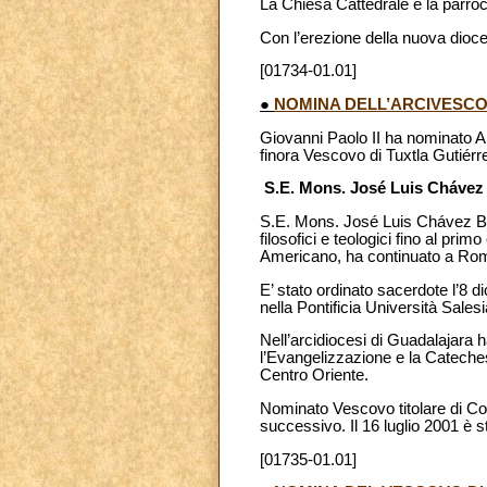
La Chiesa Cattedrale è la parro
Con l’erezione della nuova dioce
[01734-01.01]
●
NOMINA DELL’ARCIVESCO
Giovanni Paolo II ha nominato 
finora Vescovo di Tuxtla Gutiérr
S.E. Mons. José Luis Chávez 
S.E. Mons. José Luis Chávez Bote
filosofici e teologici fino al pr
Americano, ha continuato a Roma 
E’ stato ordinato sacerdote l’8 d
nella Pontificia Università Sale
Nell’arcidiocesi di Guadalajara h
l’Evangelizzazione e la Cateches
Centro Oriente.
Nominato Vescovo titolare di Cov
successivo. Il 16 luglio 2001 è 
[01735-01.01]