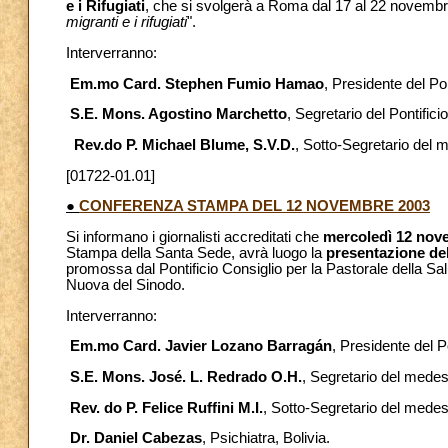
e i Rifugiati
, che si svolgerà a Roma dal 17 al 22 novembr
migranti e i rifugiati
".
Interverranno:
Em.mo Card. Stephen Fumio Hamao
, Presidente del Pon
S.E. Mons. Agostino Marchetto
, Segretario del Pontificio
Rev.do P. Michael Blume, S.V.D.
, Sotto-Segretario del 
[01722-01.01]
●
CONFERENZA STAMPA DEL 12 NOVEMBRE 2003
Si informano i giornalisti accreditati che
mercoledì 12 nov
Stampa della Santa Sede, avrà luogo la
presentazione del
promossa dal Pontificio Consiglio per la Pastorale della Sal
Nuova del Sinodo.
Interverranno:
Em.mo Card. Javier Lozano Barragán
, Presidente del Po
S.E. Mons. José. L. Redrado O.H.
, Segretario del medes
Rev. do P. Felice Ruffini M.I.
, Sotto-Segretario del medes
Dr. Daniel Cabezas
, Psichiatra, Bolivia.