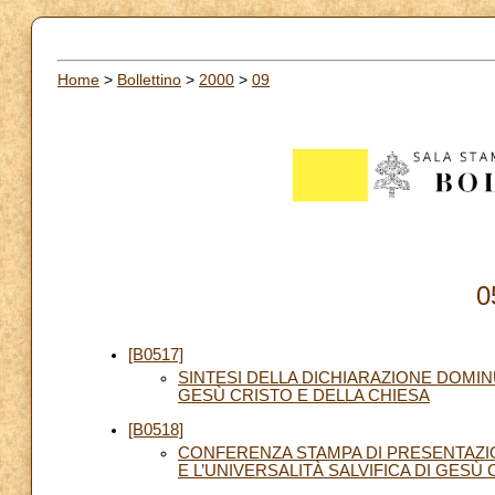
Home
>
Bollettino
>
2000
>
09
0
[B0517]
SINTESI DELLA DICHIARAZIONE DOMINUS
GESÙ CRISTO E DELLA CHIESA
[B0518]
CONFERENZA STAMPA DI PRESENTAZIO
E L’UNIVERSALITÀ SALVIFICA DI GESÙ