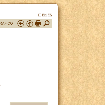
IT
EN
ES
RAFICO
o