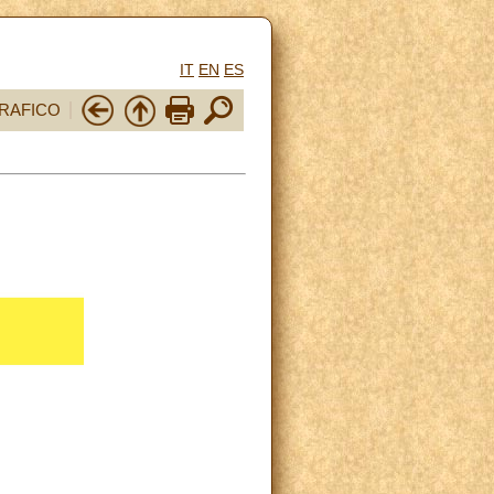
IT
EN
ES
RAFICO