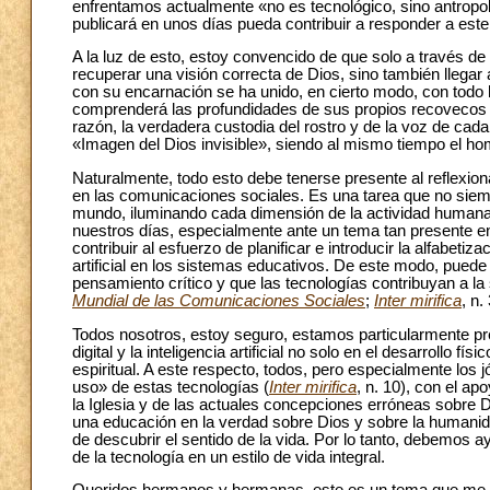
enfrentamos actualmente «no es tecnológico, sino antropol
publicará en unos días pueda contribuir a responder a este
A la luz de esto, estoy convencido de que solo a través d
recuperar una visión correcta de Dios, sino también llega
con su encarnación se ha unido, en cierto modo, con todo
comprenderá las profundidades de sus propios recovecos n
razón, la verdadera custodia del rostro y de la voz de ca
«Imagen del Dios invisible», siendo al mismo tiempo el ho
Naturalmente, todo esto debe tenerse presente al reflexionar
en las comunicaciones sociales. Es una tarea que no siempr
mundo, iluminando cada dimensión de la actividad humana
nuestros días, especialmente ante un tema tan presente en 
contribuir al esfuerzo de planificar e introducir la alfabeti
artificial en los sistemas educativos. De este modo, pued
pensamiento crítico y que las tecnologías contribuyan a la 
Mundial de las Comunicaciones Sociales
;
Inter mirifica
, n. 
Todos nosotros, estoy seguro, estamos particularmente pr
digital y la inteligencia artificial no solo en el desarrollo f
espiritual. A este respecto, todos, pero especialmente los 
uso» de estas tecnologías (
Inter mirifica
, n. 10), con el a
la Iglesia y de las actuales concepciones erróneas sobre Di
una educación en la verdad sobre Dios y sobre la humanida
de descubrir el sentido de la vida. Por lo tanto, debemos a
de la tecnología en un estilo de vida integral.