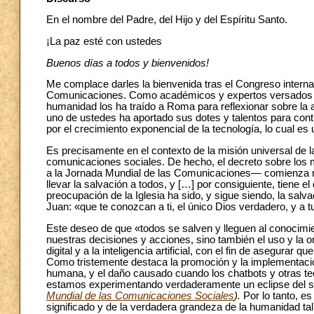
En el nombre del Padre, del Hijo y del Espíritu Santo.
¡La paz esté con ustedes
Buenos días a todos
y bienvenidos!
Me complace darles la bienvenida tras el Congreso internac
Comunicaciones. Como académicos y expertos versados en l
humanidad los ha traído a Roma para reflexionar sobre la alf
uno de ustedes ha aportado sus dotes y talentos para contr
por el crecimiento exponencial de la tecnología, lo cual es 
Es precisamente en el contexto de la misión universal de
comunicaciones sociales. De hecho, el decreto sobre los
a la Jornada Mundial de las Comunicaciones— comienza re
llevar la salvación a todos, y […] por consiguiente, tiene el
preocupación de la Iglesia ha sido, y sigue siendo, la s
Juan: «que te conozcan a ti, el único Dios verdadero, y a t
Este deseo de que «todos se salven y lleguen al conocimien
nuestras decisiones y acciones, sino también el uso y la o
digital y a la inteligencia artificial, con el fin de asegura
Como tristemente destaca la promoción y la implementació
humana, y el daño causado cuando los chatbots y otras t
estamos experimentando verdaderamente un eclipse del sen
Mundial de las Comunicaciones Sociales
).
Por lo tanto, e
significado y de la verdadera grandeza de la humanidad tal