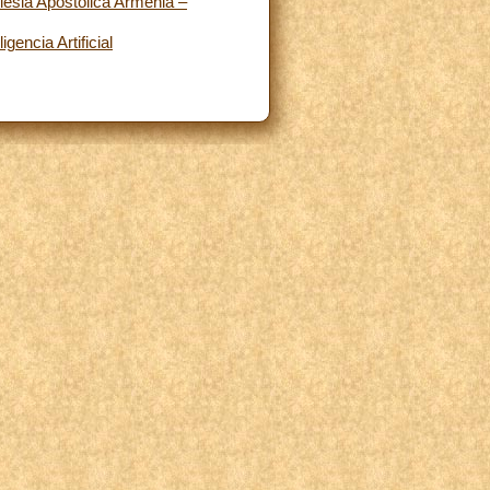
lesia Apostólica Armenia –
gencia Artificial