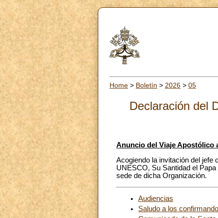
Home
>
Boletín
>
2026
>
05
Declaración del 
Anuncio del Viaje Apostólico 
Acogiendo la invitación del jefe 
UNESCO, Su Santidad el Papa Leó
sede de dicha Organización.
Audiencias
Saludo a los confirmando