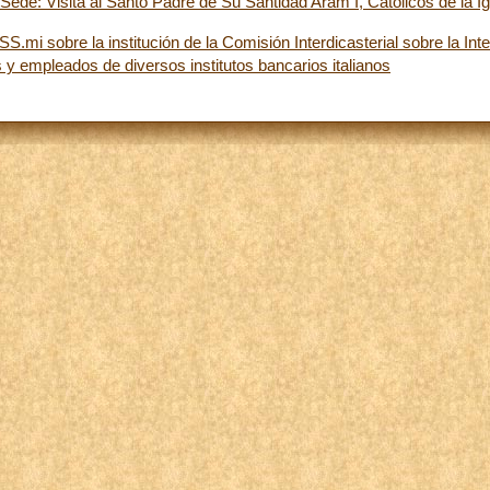
ede: Visita al Santo Padre de Su Santidad Aram I, Catolicós de la Ig
.mi sobre la institución de la Comisión Interdicasterial sobre la Inteli
s y empleados de diversos institutos bancarios italianos