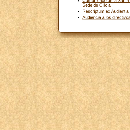
Comunicado de la Santa S
Sede de Cilicia
Rescriptum ex Audientia SS
Audiencia a los directivo