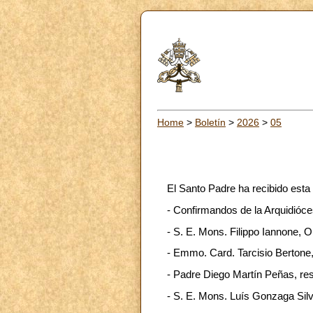
Home
>
Boletín
>
2026
>
05
El Santo Padre ha recibido esta
- Confirmandos de la Arquidióc
- S. E. Mons. Filippo Iannone, O
- Emmo. Card. Tarcisio Bertone,
- Padre Diego Martín Peñas, res
- S. E. Mons. Luís Gonzaga Silv