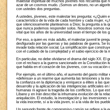
malestar espiritual de muchos jóvenes nos recuerda que 
azar de un cosmos mudo. ¡Somos un deseo, no un algoritm
con ustedes dos preguntas.
A ustedes, jóvenes, este malestar les pregunta: «¿Quién
característico de la vida de cada hombre y cada mujer. «
que silenciosamente planteamos a Dios; la pregunta a la 
que nunca podemos responder solos. Nosotros somos nuest
vital que los años de la universidad sean el tiempo de los
Por eso, a quien es más adulto, el malestar juvenil le 
desfigurado por las guerras y las palabras de guerra. Se t
invade toda relación social. La simplificación que constru
con el cuidado de la complejidad y el sabio ejercicio de la
En particular, no debe olvidarse el drama del siglo XX. El
con el rechazo a la guerra sancionado en la Constitución ita
que habita en el corazón de los jóvenes, con su vocación d
Por ejemplo, en el último año, el aumento del gasto militar
«defensa» a un rearme que aumenta las tensiones y la ins
la confianza en la diplomacia y enriquece a élites a las qu
desarrollo y la aplicación de las inteligencias artificiales e
humanas ni agrave la tragedia de los conflictos. Lo que est
Líbano y en Irán describe la inhumana evolución de la relac
aniquilación. El estudio, la investigación y las inversiones 
la vida inocente, sí a la vida joven, sí a la vida de los puebl
Un segundo frente de compromiso común se refiere a la e