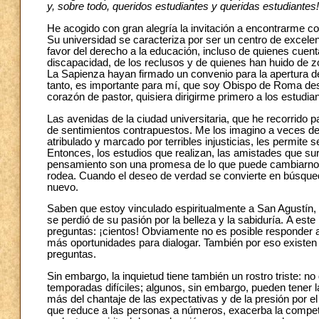
y, sobre todo, queridos estudiantes y queridas estudiantes!
He acogido con gran alegría la invitación a encontrarme c
Su universidad se caracteriza por ser un centro de excele
favor del derecho a la educación, incluso de quienes cu
discapacidad, de los reclusos y de quienes han huido de 
La Sapienza hayan firmado un convenio para la apertura de
tanto, es importante para mí, que soy Obispo de Roma d
corazón de pastor, quisiera dirigirme primero a los estudia
Las avenidas de la ciudad universitaria, que he recorrido p
de sentimientos contrapuestos. Me los imagino a veces de
atribulado y marcado por terribles injusticias, les permite s
Entonces, los estudios que realizan, las amistades que su
pensamiento son una promesa de lo que puede cambiarnos 
rodea. Cuando el deseo de verdad se convierte en búsqued
nuevo.
Saben que estoy vinculado espiritualmente a San Agustín, 
se perdió de su pasión por la belleza y la sabiduría. A es
preguntas: ¡cientos! Obviamente no es posible responder 
más oportunidades para dialogar. También por eso existen 
preguntas.
Sin embargo, la inquietud tiene también un rostro triste:
temporadas difíciles; algunos, sin embargo, pueden tener
más del chantaje de las expectativas y de la presión por e
que reduce a las personas a números, exacerba la compet