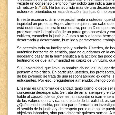
«existe un consenso científico muy sólido que indica que
climático» (
n.º 23
). Ha transcurrido más de una década de
esfuerzos orientados en esa dirección, la situación no pa
En este escenario, ánimo especialmente a ustedes, querid
inquietud en profecía. Especialmente quien cree sabe que 
está custodiada, ocurra lo que ocurra, por un Dios que cre
precisamente la implosión de un paradigma posesivo y con
cultiven, custodien la justicia! Junto a mí y a tantos he
desarmada y desarmante, humilde y perseverante, trabajando
Se necesita toda su inteligencia y audacia. Ustedes, de h
auténtico horizonte de sentido, para no quedarnos en la en
necesario pasar de la hermenéutica a la acción: tan poco
testimonio de que la humanidad es capaz de un futuro, cua
Su Universidad, que lleva un nombre divino, es un lugar d
pensamiento crítico. En particular, ustedes, los profesores
de los jóvenes: se trata de una responsabilidad exigente,
estudiantes. Por eso, pregúntense a menudo: ¿tengo confi
Enseñar es una forma de caridad, tanto como lo debe ser so
conciencia desesperada. Se trata de amar siempre y en to
hable al corazón de los jóvenes, sin apuntar únicamente a
de los valores con la vida: es cuidado de la realidad, es s
¿Qué sentido tendría, por otra parte, formar a un investiga
el sentido de la justicia y del respeto por lo que no se pu
objetivos laborales, sino para discernir quiénes somos. A tr