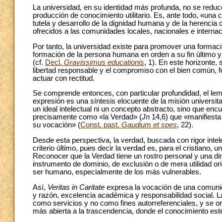
La universidad, en su identidad más profunda, no se reduc
producción de conocimiento utilitario. Es, ante todo, «una
tutela y desarrollo de la dignidad humana y de la herencia 
ofrecidos a las comunidades locales, nacionales e internac
Por tanto, la universidad existe para promover una formaci
formación de la persona humana en orden a su fin último y
(cf.
Decl.
Gravissimus educationis
, 1). En este horizonte,
libertad responsable y el compromiso con el bien común, 
actuar con rectitud.
Se comprende entonces, con particular profundidad, el lem
expresión es una síntesis elocuente de la misión universitar
un ideal intelectual ni un concepto abstracto, sino que en
precisamente como «la Verdad» (
Jn
14,6) que «manifiesta
su vocación» (
Const. past.
Gaudium et spes
, 22).
Desde esta perspectiva, la verdad, buscada con rigor intelec
criterio último, pues decir la verdad es, para el cristiano, 
Reconocer que la Verdad tiene un rostro personal y una di
instrumento de dominio, de exclusión o de mera utilidad orie
ser humano, especialmente de los más vulnerables.
Así,
Veritas in Caritate
expresa la vocación de una comunidad
y razón, excelencia académica y responsabilidad social. La
como servicios y no como fines autorreferenciales, y se 
más abierta a la trascendencia, donde el conocimiento esté