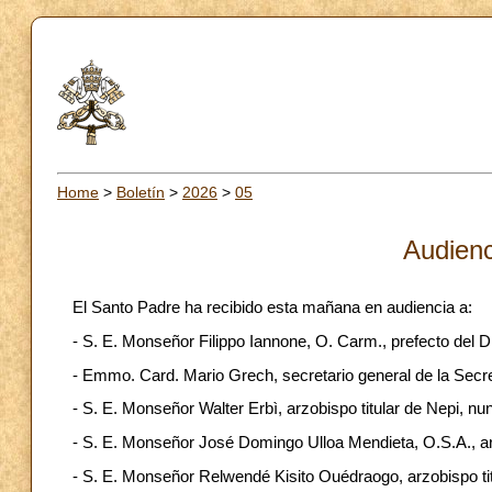
Home
>
Boletín
>
2026
>
05
Audienc
El Santo Padre ha recibido esta mañana en audiencia a:
- S. E. Monseñor Filippo Iannone, O. Carm., prefecto del D
- Emmo. Card. Mario Grech, secretario general de la Secre
- S. E. Monseñor Walter Erbì, arzobispo titular de Nepi, nu
- S. E. Monseñor José Domingo Ulloa Mendieta, O.S.A., 
- S. E. Monseñor Relwendé Kisito Ouédraogo, arzobispo tit