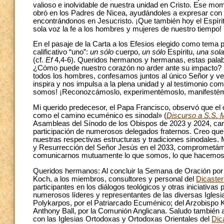
valioso e inolvidable de nuestra unidad en Cristo. Ese mom
obró en los Padres de Nicea, ayudándoles a expresar con 
encontrándonos en Jesucristo. ¡Que también hoy el Espírit
sola voz la fe a los hombres y mujeres de nuestro tiempo!
En el pasaje de la Carta a los Efesios elegido como tema
calificativo “uno”:
un sólo
cuerpo,
un sólo
Espíritu,
una sola
(cf.
Ef
4,4-6). Queridos hermanos y hermanas, estas pala
¿Cómo puede nuestro corazón no arder ante su impacto? Sí
todos los hombres, confesamos juntos al único Señor y ver
inspira y nos impulsa a la plena unidad y al testimonio co
somos! ¡Reconozcámoslo, experimentémoslo, manifestém
Mi querido predecesor, el Papa Francisco, observó que el 
como el camino ecuménico es sinodal» (
Discurso a S.S. M
Asambleas del Sínodo de los Obispos de 2023 y 2024, cara
participación de numerosos delegados fraternos. Creo que
nuestras respectivas estructuras y tradiciones sinodales.
y Resurrección del Señor Jesús en el 2033, comprometámo
comunicarnos mutuamente lo que somos, lo que hacemos
Queridos hermanos: Al concluir la Semana de Oración por la
Koch, a los miembros, consultores y personal del
Dicaster
participantes en los diálogos teológicos y otras iniciativas
numerosos líderes y representantes de las diversas Iglesi
Polykarpos, por el Patriarcado Ecuménico; del Arzobispo K
Anthony Ball, por la Comunión Anglicana. Saludo también a
con las Iglesias Ortodoxas y Ortodoxas Orientales del
Dic