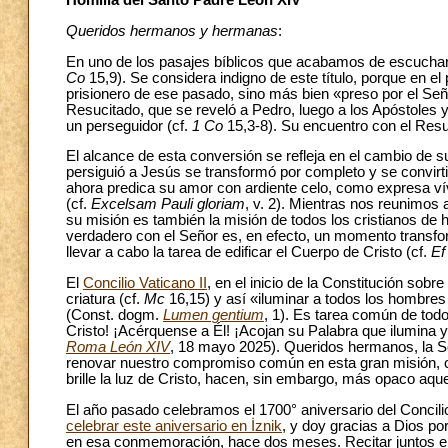
Homilía del Santo Padre León XIV
Queridos hermanos y hermanas
:
En uno de los pasajes bíblicos que acabamos de escuchar, 
Co
15,9). Se considera indigno de este título, porque en e
prisionero de ese pasado, sino más bien «preso por el Señ
Resucitado, que se reveló a Pedro, luego a los Apóstoles y
un perseguidor (cf.
1 Co
15,3-8). Su encuentro con el Re
El alcance de esta conversión se refleja en el cambio de s
persiguió a Jesús se transformó por completo y se convirti
ahora predica su amor con ardiente celo, como expresa v
(cf.
Excelsam Pauli gloriam
, v. 2). Mientras nos reunimos 
su misión es también la misión de todos los cristianos de h
verdadero con el Señor es, en efecto, un momento transfo
llevar a cabo la tarea de edificar el Cuerpo de Cristo (cf.
Ef
El
Concilio Vaticano II
, en el inicio de la Constitución sobr
criatura (cf.
Mc
16,15) y así «iluminar a todos los hombres 
(Const. dogm.
Lumen gentium
, 1). Es tarea común de todo
Cristo! ¡Acérquense a Él! ¡Acojan su Palabra que ilumina y
Roma León XIV
, 18 mayo 2025). Queridos hermanos, la S
renovar nuestro compromiso común en esta gran misión, co
brille la luz de Cristo, hacen, sin embargo, más opaco aque
El año pasado celebramos el 1700° aniversario del Concil
celebrar este aniversario en İznik
, y doy gracias a Dios po
en esa conmemoración, hace dos meses. Recitar juntos el