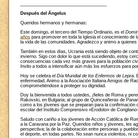
___________________________________
Después del Ángelus
Queridos hermanos y hermanas:
Este domingo, el tercero del Tiempo Ordinario, es el
Domin
años
para promover en toda la Iglesia el conocimiento de la 
la vida de las comunidades. Agradezco y animo a quienes s
También en estos días, Ucrania está siendo objeto de cont
invierno. Sigo con dolor lo que está sucediendo, estoy cerc
consecuencias cada vez más graves para la población civil,
Invito a todos a intensificar aún más los esfuerzos para pon
Hoy se celebra el
Día Mundial de los Enfermos de Lepra
. 
enfermedad. Animo a la Asociación Italiana Amigos de
Rao
comprometiéndose a proteger su dignidad.
Doy la bienvenida a todos ustedes, ¡fieles de Roma y pereg
Rakovski, en Bulgaria; al grupo de Quinceañeras de Panam
como a los jóvenes que se preparan para la confirmación 
escolar del Instituto Comprensivo «Erodoto» de Corigliano
Saludo con cariño a los jóvenes de Acción Católica de Ro
a la Caravana por la Paz. Queridos niños y jóvenes, les a
perspectiva; la de la colaboración entre personas y pueblo
el deporte, en todas partes. No sean nunca violentos, ni c