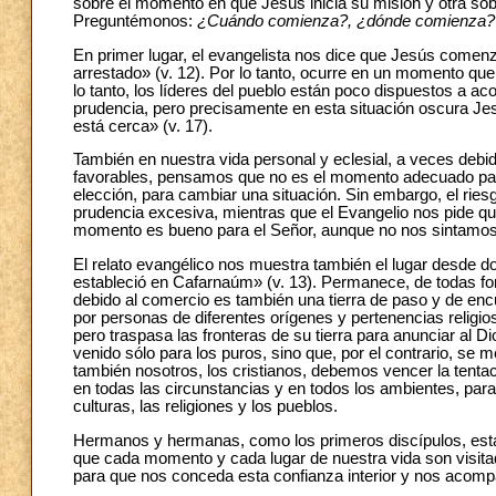
sobre el momento en que Jesús inicia su misión y otra sobre
Preguntémonos:
¿Cuándo comienza?, ¿dónde comienza?
En primer lugar, el evangelista nos dice que Jesús comen
arrestado» (v. 12). Por lo tanto, ocurre en un momento qu
lo tanto, los líderes del pueblo están poco dispuestos a a
prudencia, pero precisamente en esta situación oscura Jes
está cerca» (v. 17).
También en nuestra vida personal y eclesial, a veces debi
favorables, pensamos que no es el momento adecuado para
elección, para cambiar una situación. Sin embargo, el rie
prudencia excesiva, mientras que el Evangelio nos pide q
momento es bueno para el Señor, aunque no nos sintamos p
El relato evangélico nos muestra también el lugar desde 
estableció en Cafarnaúm» (v. 13). Permanece, de todas form
debido al comercio es también una tierra de paso y de encu
por personas de diferentes orígenes y pertenencias religio
pero traspasa las fronteras de su tierra para anunciar al 
venido sólo para los puros, sino que, por el contrario, se 
también nosotros, los cristianos, debemos vencer la tenta
en todas las circunstancias y en todos los ambientes, para
culturas, las religiones y los pueblos.
Hermanos y hermanas, como los primeros discípulos, estam
que cada momento y cada lugar de nuestra vida son visit
para que nos conceda esta confianza interior y nos acomp