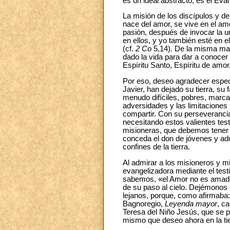
es un ideal abstracto; es el Evan
La misión de los discípulos y de 
nace del amor, se vive en el am
pasión, después de invocar la 
en ellos, y yo también esté en el
(cf.
2 Co
5,14). De la misma mane
dado la vida para dar a conocer 
Espíritu Santo, Espíritu de amor,
Por eso, deseo agradecer espec
Javier, han dejado su tierra, su
menudo difíciles, pobres, marca
adversidades y las limitacione
compartir. Con su perseveranci
necesitando estos valientes tes
misioneras, que debemos tener 
conceda el don de jóvenes y adul
confines de la tierra.
Al admirar a los misioneros y m
evangelizadora mediante el testi
sabemos, «el Amor no es amado
de su paso al cielo. Dejémonos c
lejanos, porque, como afirmaba
Bagnoregio,
Leyenda mayor
, ca
Teresa del Niño Jesús, que se p
mismo que deseo ahora en la ti