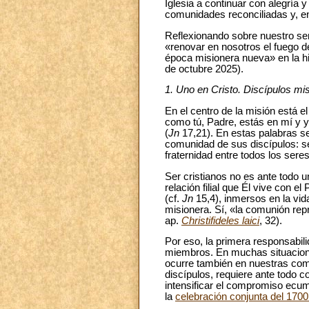
Iglesia a continuar con alegría 
comunidades reconciliadas y, en
Reflexionando sobre nuestro s
«renovar en nosotros el fuego d
época misionera nueva» en la his
de octubre 2025).
1. Uno en Cristo. Discípulos m
En el centro de la misión está e
como tú, Padre, estás en mí y y
(
Jn
17,21). En estas palabras se
comunidad de sus discípulos: ser
fraternidad entre todos los ser
Ser cristianos no es ante todo u
relación filial que Él vive con 
(cf.
Jn
15,4), inmersos en la vid
misionera. Sí, «la comunión repr
ap.
Christifideles laici
, 32).
Por eso, la primera responsabili
miembros. En muchas situacione
ocurre también en nuestras comu
discípulos, requiere ante todo 
intensificar el compromiso ecum
la
celebración conjunta del 1700