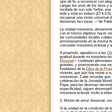
ojos de fe, a reconocer con aleg
cargas los unos de los otros y 
recibida de «un solo Señor, una 
todo y está en todos» (
Ef
4,5-6).
recuperar una visión universal d
divisiones facciosas —“de Pablo
La unidad misionera, obviament
con el mismo objetivo: hacer vis
las comunidades locales colabora
armoniosamente en la misma fe. P
comunión misionera eclesial y a 
A propósito, agradezco a las
Obr
gratitud durante mi ministerio 
Misional
— continúan alimentand
grandes, y promoviendo una red 
fundadora de la
Obra de la Prop
viviente, que aún hoy reúne a n
misioneras. Cabe recordar que,
celebración de la Jornada Mundi
Papa, para las diversas necesida
especificidad, siguen desempeña
misionera eclesial. Invito a todo
3.
Misión de amor. Anunciar, vivi
Si la unidad es la condición de