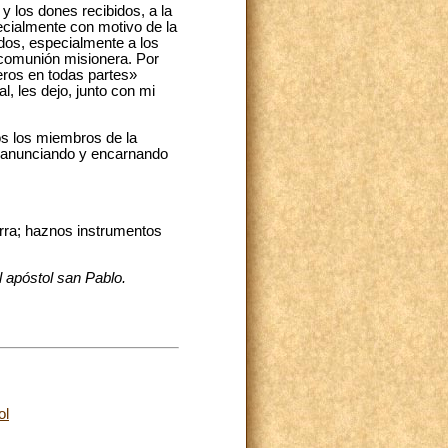
 los dones recibidos, a la
ecialmente con motivo de la
dos, especialmente a los
 comunión misionera. Por
eros en todas partes»
l, les dejo, junto con mi
os los miembros de la
io, anunciando y encarnando
erra; haznos instrumentos
l apóstol san Pablo.
ol