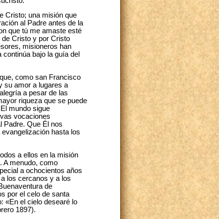
ucristo.
de Cristo; una misión que
ación al Padre antes de la
con que tú me amaste esté
de Cristo y por Cristo
fesores, misioneros han
 continúa bajo la guía del
que, como san Francisco
 y su amor a lugares a
alegría a pesar de las
 mayor riqueza que se puede
. El mundo sigue
uevas vocaciones
l Padre. Que Él nos
a evangelización hasta los
odos a ellos en la misión
nes. A menudo, como
pecial a ochocientos años
 a los cercanos y a los
 Buenaventura de
s por el celo de santa
 «En el cielo desearé lo
brero 1897).