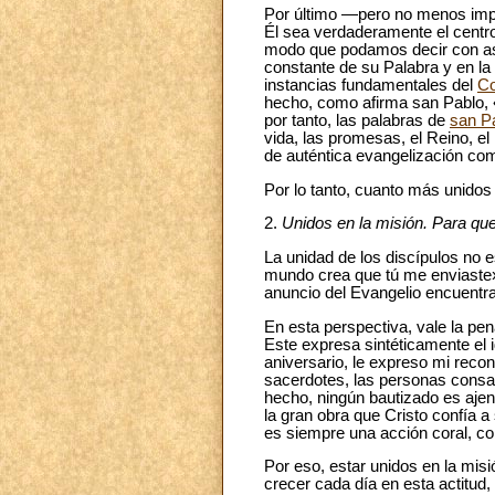
Por último —pero no menos impor
Él sea verdaderamente el centro
modo que podamos decir con aso
constante de su Palabra y en la 
instancias fundamentales del
Co
hecho, como afirma san Pablo,
por tanto, las palabras de
san P
vida, las promesas, el Reino, e
de auténtica evangelización com
Por lo tanto, cuanto más unidos
2.
Unidos en la misión. Para qu
La unidad de los discípulos no e
mundo crea que tú me enviaste
anuncio del Evangelio encuentra
En esta perspectiva, vale la pe
Este expresa sintéticamente el 
aniversario, le expreso mi reco
sacerdotes, las personas consag
hecho, ningún bautizado es ajeno
la gran obra que Cristo confía 
es siempre una acción coral, com
Por eso, estar unidos en la misi
crecer cada día en esta actitu