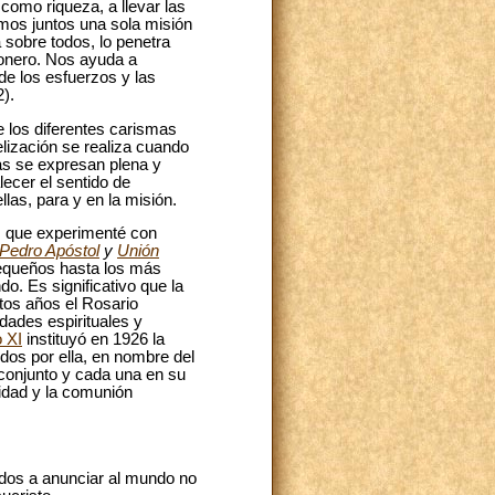
 como riqueza, a llevar las
emos juntos una sola misión
á sobre todos, lo penetra
sionero. Nos ayuda a
de los esfuerzos y las
).
 los diferentes carismas
elización se realiza cuando
cas se expresan plena y
lecer el sentido de
las, para y en la misión.
a, que experimenté con
Pedro Apóstol
y
Unión
pequeños hasta los más
. Es significativo que la
tos años el Rosario
dades espirituales y
 XI
instituyó en 1926 la
dos por ella, en nombre del
 conjunto y cada una en su
nidad y la comunión
ados a anunciar al mundo no