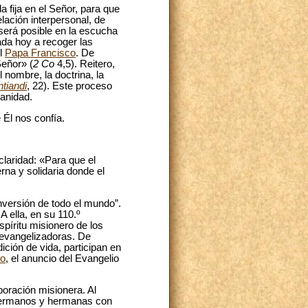
fija en el Señor, para que
lación interpersonal, de
será posible en la escucha
ada hoy a recoger las
el
Papa Francisco
. De
eñor» (
2 Co
4,5). Reitero,
 nombre, la doctrina, la
ntiandi
, 22). Este proceso
manidad.
 Él nos confía.
claridad: «Para que el
rna y solidaria donde el
onversión de todo el mundo”.
 A ella, en su 110.º
píritu misionero de los
s evangelizadoras. De
ición de vida, participan en
co
, el anuncio del Evangelio
boración misionera. Al
 hermanos y hermanas con