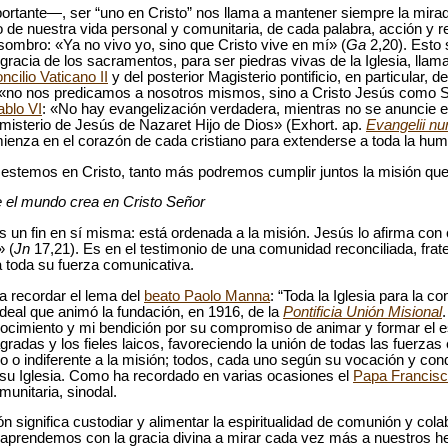
tante—, ser “uno en Cristo” nos llama a mantener siempre la mirada 
 de nuestra vida personal y comunitaria, de cada palabra, acción y re
mbro: «Ya no vivo yo, sino que Cristo vive en mí» (
Ga
2,20). Esto 
gracia de los sacramentos, para ser piedras vivas de la Iglesia, llam
ncilio Vaticano II
y del posterior Magisterio pontificio, en particular, d
 «no nos predicamos a nosotros mismos, sino a Cristo Jesús como S
ablo VI
: «No hay evangelización verdadera, mientras no se anuncie el
l misterio de Jesús de Nazaret Hijo de Dios» (Exhort. ap.
Evangelii nu
ienza en el corazón de cada cristiano para extenderse a toda la hu
 estemos en Cristo, tanto más podremos cumplir juntos la misión que
e el mundo crea en Cristo Señor
s un fin en sí misma: está ordenada a la misión. Jesús lo afirma con 
» (
Jn
17,21). Es en el testimonio de una comunidad reconciliada, frate
 toda su fuerza comunicativa.
na recordar el lema del
beato Paolo Manna
: “Toda la Iglesia para la c
ideal que animó la fundación, en 1916, de la
Pontificia Unión Misional
.
nocimiento y mi bendición por su compromiso de animar y formar el es
radas y los fieles laicos, favoreciendo la unión de todas las fuerza
 o indiferente a la misión; todos, cada uno según su vocación y cond
a su Iglesia. Como ha recordado en varias ocasiones el
Papa Francis
unitaria, sinodal.
ón significa custodiar y alimentar la espiritualidad de comunión y cola
d, aprendemos con la gracia divina a mirar cada vez más a nuestros