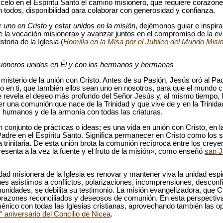
y celo en el Espíritu Santo el camino misionero, que requiere corazone
 todos, disponibilidad para colaborar con generosidad y confianza.
er
uno en Cristo
y estar
unidos en la misión
, dejémonos guiar e inspirar
e la vocación misionera» y avanzar juntos en el compromiso de la ev
toria de la Iglesia (
Homilía en la Misa por el Jubileo del Mundo Misi
isioneros unidos en Él y con los hermanos y hermanas
l misterio de la unión con Cristo. Antes de su Pasión, Jesús oró al P
o en ti, que también ellos sean uno en nosotros, para que el mundo 
 revela el deseo más profundo del Señor Jesús y, al mismo tiempo, la 
 una comunión que nace de la Trinidad y que vive de y en la Trinidad,
es humanos y de la armonía con todas las criaturas.
n conjunto de prácticas o ideas; es una vida en unión con Cristo, en l
el Padre en el Espíritu Santo. Significa permanecer en Cristo como los 
a trinitaria. De esta unión brota la comunión recíproca entre los crey
esenta a la vez la fuente y el fruto de la misión», como enseñó
san J
dad misionera de la Iglesia es renovar y mantener viva la unidad espir
s asistimos a conflictos, polarizaciones, incomprensiones, descon
nidades, se debilita su testimonio. La misión evangelizadora, que Cr
corazones reconciliados y deseosos de comunión. En esta perspectiva
énico con todas las Iglesias cristianas, aprovechando también las o
° aniversario del Concilio de Nicea
.