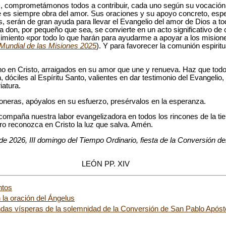
, comprometámonos todos a contribuir, cada uno según su vocación y
e es siempre obra del amor. Sus oraciones y su apoyo concreto, esp
, serán de gran ayuda para llevar el Evangelio del amor de Dios a to
 don, por pequeño que sea, se convierte en un acto significativo de
imiento «por todo lo que harán para ayudarme a apoyar a los mision
Mundial de las Misiones 2025
). Y para favorecer la comunión espiritua
o en Cristo, arraigados en su amor que une y renueva. Haz que tod
n, dóciles al Espíritu Santo, valientes en dar testimonio del Evangel
iatura.
oneras, apóyalos en su esfuerzo, presérvalos en la esperanza.
compaña nuestra labor evangelizadora en todos los rincones de la ti
o reconozca en Cristo la luz que salva. Amén.
e 2026, III domingo del Tiempo Ordinario, fiesta de la Conversión de
LEÓN PP. XIV
ntos
 la oración del Ángelus
das vísperas de la solemnidad de la Conversión de San Pablo Apóst