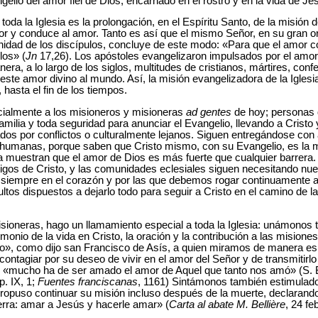
gelio del amor fiel de Dios, encarnado en el rostro y en la vida de Jes
toda la Iglesia es la prolongación, en el Espíritu Santo, de la misión 
or y conduce al amor. Tanto es así que el mismo Señor, en su gran or
unidad de los discípulos, concluye de este modo: «Para que el amor 
los» (
Jn
17,26). Los apóstoles evangelizaron impulsados por el amor 
ra, a lo largo de los siglos, multitudes de cristianos, mártires, con
este amor divino al mundo. Así, la misión evangelizadora de la Iglesia
 hasta el fin de los tiempos.
ialmente a los misioneros y misioneras
ad gentes
de hoy; personas 
 familia y toda seguridad para anunciar el Evangelio, llevando a Cristo
dos por conflictos o culturalmente lejanos. Siguen entregándose con 
s humanas, porque saben que Cristo mismo, con su Evangelio, es la
a muestran que el amor de Dios es más fuerte que cualquier barrera
tigos de Cristo, y las comunidades eclesiales siguen necesitando n
siempre en el corazón y por las que debemos rogar continuamente a
tos dispuestos a dejarlo todo para seguir a Cristo en el camino de l
isioneras, hago un llamamiento especial a toda la Iglesia: unámonos t
monio de la vida en Cristo, la oración y la contribución a las misio
», como dijo san Francisco de Asís, a quien miramos de manera es
ontagiar por su deseo de vivir en el amor del Señor y de transmitirlo
: «mucho ha de ser amado el amor de Aquel que tanto nos amó» (S.
p. IX, 1;
Fuentes franciscanas
, 1161) Sintámonos también estimulado
ropuso continuar su misión incluso después de la muerte, declarando:
erra: amar a Jesús y hacerle amar» (
Carta al abate M. Bellière
, 24 fe