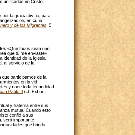
s unificados en Cristo,
 por la gracia divina, para
angelización, en «una
onero y de los Migrantes
, 5
adre: «Que todos sean uno:
crea que tú me enviaste»
identidad de la Iglesia,
 al servicio de la
a que participamos de la
sarmientos en la vid
entes y nace toda fecundidad
uan Pablo II
(cf. Exhort.
itual y fraterna entre sus
fianza mutua. Cuando esto
isto confió a sus
, será importante
portunidades que brinda