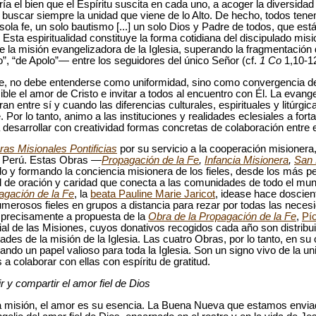
ría el bien que el Espíritu suscita en cada uno, a acoger la diversidad
a buscar siempre la unidad que viene de lo Alto. De hecho, todos ten
sola fe, un solo bautismo [...] un solo Dios y Padre de todos, que est
 Esta espiritualidad constituye la forma cotidiana del discipulado mi
e la misión evangelizadora de la Iglesia, superando la fragmentación 
”, “de Apolo”— entre los seguidores del único Señor (cf.
1 Co
1,10-12
e, no debe entenderse como uniformidad, sino como convergencia de
ible el amor de Cristo e invitar a todos al encuentro con Él. La evang
n entre sí y cuando las diferencias culturales, espirituales y litúrgi
or lo tanto, animo a las instituciones y realidades eclesiales a forta
desarrollar con creatividad formas concretas de colaboración entre el
as Misionales Pontificias
por su servicio a la cooperación misioner
en Perú. Estas Obras —
Propagación de la Fe
,
Infancia Misionera
,
San 
o y formando la conciencia misionera de los fieles, desde los más 
de oración y caridad que conecta a las comunidades de todo el mundo
agación de la Fe
, la
beata Pauline Marie Jaricot
, idease hace doscien
umerosos fieles en grupos a distancia para rezar por todas las necesi
 precisamente a propuesta de la
Obra de la Propagación de la Fe
,
Pío
al de las Misiones, cuyos donativos recogidos cada año son distribui
des de la misión de la Iglesia. Las cuatro Obras, por lo tanto, en su
ndo un papel valioso para toda la Iglesia. Son un signo vivo de la u
s a colaborar con ellas con espíritu de gratitud.
r y compartir el amor fiel de Dios
 la misión, el amor es su esencia. La Buena Nueva que estamos envi