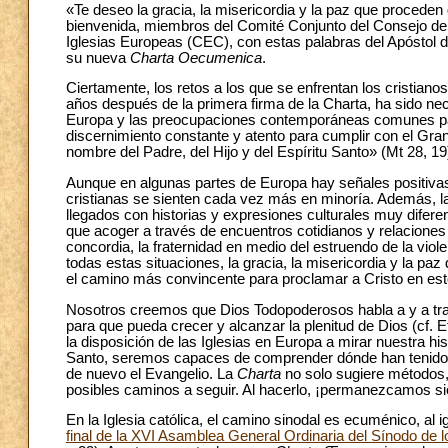
«Te deseo la gracia, la misericordia y la paz que proceden
bienvenida, miembros del Comité Conjunto del Consejo de
Iglesias Europeas (CEC), con estas palabras del Apóstol de
su nueva
Charta Oecumenica
.
Ciertamente, los retos a los que se enfrentan los cristian
años después de la primera firma de la Charta, ha sido nec
Europa y las preocupaciones contemporáneas comunes para
discernimiento constante y atento para cumplir con el Gra
nombre del Padre, del Hijo y del Espíritu Santo» (Mt 28, 19
Aunque en algunas partes de Europa hay señales positiv
cristianas se sienten cada vez más en minoría. Además, la
llegados con historias y expresiones culturales muy difer
que acoger a través de encuentros cotidianos y relaciones 
concordia, la fraternidad en medio del estruendo de la vio
todas estas situaciones, la gracia, la misericordia y la paz
el camino más convincente para proclamar a Cristo en estos
Nosotros creemos que Dios Todopoderosos habla a y a tra
para que pueda crecer y alcanzar la plenitud de Dios (cf. E
la disposición de las Iglesias en Europa a mirar nuestra his
Santo, seremos capaces de comprender dónde han tenido 
de nuevo el Evangelio. La
Charta
no solo sugiere métodos,
posibles caminos a seguir. Al hacerlo, ¡permanezcamos sie
En la Iglesia católica, el camino sinodal es ecuménico, al 
final de la XVI Asamblea General Ordinaria del Sínodo de l