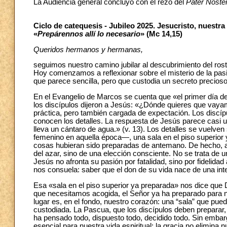
La Audiencia general concluyó con el rezo del
Pater Noste
Ciclo de catequesis - Jubileo 2025. Jesucristo, nuestra
«
Prepárennos allí lo necesario
» (Mc 14,15)
Queridos hermanos y hermanas,
seguimos nuestro camino jubilar al descubrimiento del ros
Hoy comenzamos a reflexionar sobre el misterio de la pas
que parece sencilla, pero que custodia un secreto precioso 
En el Evangelio de Marcos se cuenta que «el primer día de
los discípulos dijeron a Jesús: «¿Dónde quieres que vaya
práctica, pero también cargada de expectación. Los discíp
conocen los detalles. La respuesta de Jesús parece casi u
lleva un cántaro de agua.» (v. 13). Los detalles se vuelv
femenino en aquella época—, una sala en el piso superior
cosas hubieran sido preparadas de antemano. De hecho, así
del azar, sino de una elección consciente. No se trata de 
Jesús no afronta su pasión por fatalidad, sino por fidelida
nos consuela: saber que el don de su vida nace de una int
Esa «sala en el piso superior ya preparada» nos dice que
que necesitamos acogida, el Señor ya ha preparado para 
lugar es, en el fondo, nuestro corazón: una “sala” que pue
custodiada. La Pascua, que los discípulos deben preparar,
ha pensado todo, dispuesto todo, decidido todo. Sin emba
esencial para nuestra vida espiritual: la gracia no elimina 