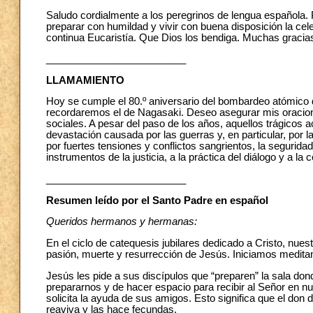
Saludo cordialmente a los peregrinos de lengua española.
preparar con humildad y vivir con buena disposición la ce
continua Eucaristía. Que Dios los bendiga. Muchas gracia
_________________________
LLAMAMIENTO
Hoy se cumple el 80.º aniversario del bombardeo atómico d
recordaremos el de Nagasaki. Deseo asegurar mis oraciones
sociales. A pesar del paso de los años, aquellos trágicos 
devastación causada por las guerras y, en particular, po
por fuertes tensiones y conflictos sangrientos, la segurid
instrumentos de la justicia, a la práctica del diálogo y a la 
_________________________
Resumen leído por el Santo Padre en español
Queridos hermanos y hermanas:
En el ciclo de catequesis jubilares dedicado a Cristo, nue
pasión, muerte y resurrección de Jesús. Iniciamos meditan
Jesús les pide a sus discípulos que “preparen” la sala do
prepararnos y de hacer espacio para recibir al Señor en n
solicita la ayuda de sus amigos. Esto significa que el don 
reaviva y las hace fecundas.