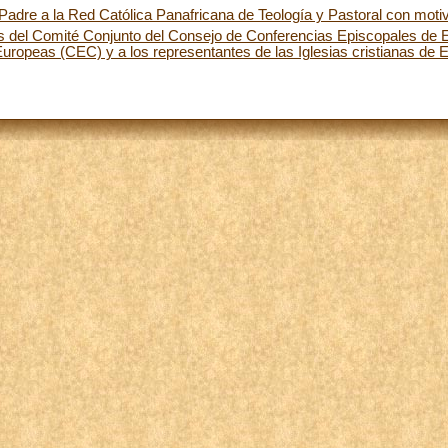
adre a la Red Católica Panafricana de Teología y Pastoral con moti
s del Comité Conjunto del Consejo de Conferencias Episcopales de 
uropeas (CEC) y a los representantes de las Iglesias cristianas de E