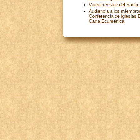
Videomensaje del Santo P
Audiencia a los miembro
Conferencia de Iglesias E
Carta Ecuménica