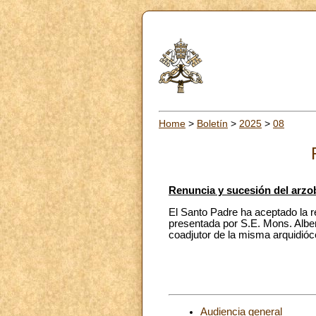
Home
>
Boletín
>
2025
>
08
Renuncia y sucesión del arzo
El Santo Padre ha aceptado la re
presentada por S.E. Mons. Alber
coadjutor de la misma arquidióc
Audiencia general