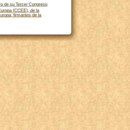
vo de su Tercer Congreso
Europa (CCEE), de la
uropa, firmantes de la