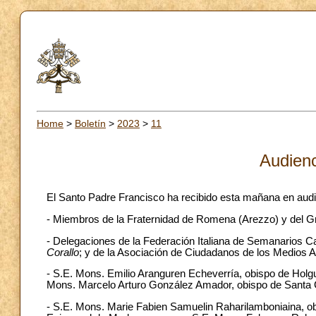
Home
>
Boletín
>
2023
>
11
Audienc
El Santo Padre Francisco ha recibido esta mañana en audi
- Miembros de la Fraternidad de Romena (Arezzo) y del 
- Delegaciones de la Federación Italiana de Semanarios Cat
Corallo
; y de la Asociación de Ciudadanos de los Medios 
- S.E. Mons. Emilio Aranguren Echeverría, obispo de Holg
Mons. Marcelo Arturo González Amador, obispo de Santa C
- S.E. Mons. Marie Fabien Samuelin Raharilamboniaina, o