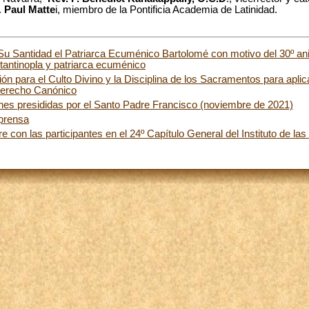
.
Paul Matte
i, miembro de la Pontificia Academia de Latinidad.
Su Santidad el Patriarca Ecuménico Bartolomé con motivo del 30º ani
antinopla y patriarca ecuménico
n para el Culto Divino y la Disciplina de los Sacramentos para aplica
Derecho Canónico
nes presididas por el Santo Padre Francisco (noviembre de 2021)
 prensa
 con las participantes en el 24º Capítulo General del Instituto de las