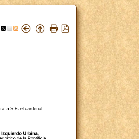
l a S.E. el cardenal
 Izquierdo Urbina
,
edrático de la Pontificia