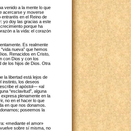
ha venido a la mente lo que
d de acercarse y moverse
 entraréis en el Reino de
r: yo doy las gracias a este
u crecimiento porque ha
razón a la vida: el corazón
 lentamente. Es realmente
sa “vida nueva” que hemos
Dios. Renacidos en Cristo,
n con Dios y con los
 de los hijos de Dios. Otra
 la libertad está lejos de
l instinto, los deseos
—escribe el apóstol— «al
lguna “esclavitud”, alguna
se expresa plenamente en la
r, no en el hacer lo que
dida en que nos donamos.
 donarnos; poseemos la
ra: «mediante el amor»
e vuelve sobre sí misma, no