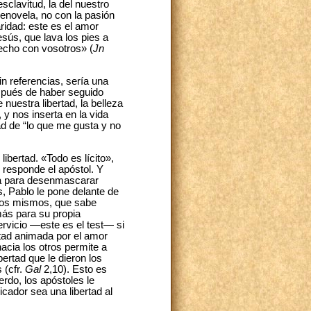
sclavitud, la del nuestro
lenovela, no con la pasión
ridad: este es el amor
esús, que lava los pies a
echo con vosotros» (
Jn
in referencias, sería una
espués de haber seguido
nuestra libertad, la belleza
 y nos inserta en la vida
ad de “lo que me gusta y no
ibertad. «Todo es lícito»,
 responde el apóstol. Y
la para desenmascarar
os, Pablo le pone delante de
otros mismos, que sabe
más para su propia
servicio —este es el test— si
bertad animada por el amor
acia los otros permite a
ertad que le dieron los
 (cfr.
Gal
2,10). Esto es
rdo, los apóstoles le
icador sea una libertad al