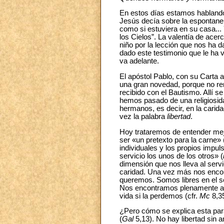
En estos días estamos hablando 
Jesús decía sobre la espontaneid
como si estuviera en su casa...
los Cielos”. La valentía de acer
niño por la lección que nos ha d
dado este testimonio que le ha v
va adelante.
El apóstol Pablo, con su Carta 
una gran novedad, porque no ren
recibido con el Bautismo. Allí 
hemos pasado de una religiosida
hermanos, es decir, en la carida
vez la palabra
libertad
.
Hoy trataremos de entender mejor
ser «un pretexto para la carne» 
individuales y los propios impul
servicio los unos de los otros» (
dimensión que nos lleva al servi
caridad. Una vez más nos encont
queremos. Somos libres en el se
Nos encontramos plenamente a 
vida si la perdemos (cfr.
Mc
8,35
¿Pero cómo se explica esta par
(
Gal
5,13). No hay libertad sin a