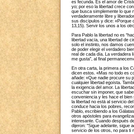
es fecunda. Es el amor de Cristo
yo; por eso la libertad crece co
que busca simplemente lo que no
verdaderamente libre y liberador
sus discípulos y dice: «Porque
13,15). Servir los unos a los otr
Para Pablo la libertad no es “hac
libertad vacía, una libertad de 
solo el instinto, nos damos cuen
de poder elegir el verdadero bien
real de cada día. La verdadera 
me gusta”, al final permanecem
En otra carta, la primera a los C
dicen estos. «Mas no todo es co
añade: «Que nadie procure su pr
cualquier libertad egoísta. Tambi
la exigencia del amor. La libert
escuchar sin imponer, que sabe 
conveniencia y les hace el bien 
la libertad no está al servicio d
conduce hacia los pobres, recono
Pablo, escribiendo a los Gálatas
otros apóstoles para evangeliza
interesante. Cuando después de 
dijeron: “Sigue adelante, sigue a
servicio de los otros, no para ti