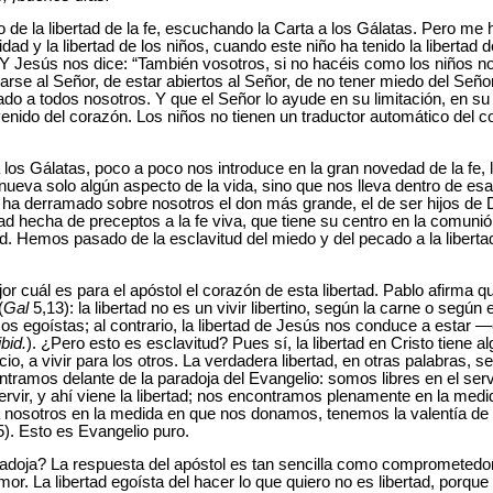
de la libertad de la fe, escuchando la Carta a los Gálatas. Pero me 
ad y la libertad de los niños, cuando este niño ha tenido la liberta
 Y Jesús nos dice: “También vosotros, si no hacéis como los niños no
carse al Señor, de estar abiertos al Señor, de no tener miedo del Seño
ado a todos nosotros. Y que el Señor lo ayude en su limitación, en s
enido del corazón. Los niños no tienen un traductor automático del co
a los Gálatas, poco a poco nos introduce en la gran novedad de la fe,
ueva solo algún aspecto de la vida, sino que nos lleva dentro de e
se ha derramado sobre nosotros el don más grande, el de ser hijos de 
d hecha de preceptos a la fe viva, que tiene su centro en la comunió
d. Hemos pasado de la esclavitud del miedo y del pecado a la libertad
 cuál es para el apóstol el corazón de esta libertad. Pablo afirma que
(
Gal
5,13): la libertad no es un vivir libertino, según la carne o según e
sos egoístas; al contrario, la libertad de Jesús nos conduce a estar 
ibid.
). ¿Pero esto es esclavitud? Pues sí, la libertad en Cristo tiene a
cio, a vivir para los otros. La verdadera libertad, en otras palabras, 
ramos delante de la paradoja del Evangelio: somos libres en el servi
rvir, y ahí viene la libertad; nos encontramos plenamente en la me
nosotros en la medida en que nos donamos, tenemos la valentía de
). Esto es Evangelio puro.
adoja? La respuesta del apóstol es tan sencilla como comprometedo
mor. La libertad egoísta del hacer lo que quiero no es libertad, porqu