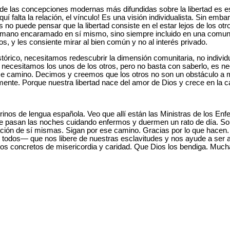
 las concepciones modernas más difundidas sobre la libertad es est
í falta la relación, el vínculo! Es una visión individualista. Sin emba
s no puede pensar que la libertad consiste en el estar lejos de los ot
humano encaramado en sí mismo, sino siempre incluido en una comun
os, y les consiente mirar al bien común y no al interés privado.
rico, necesitamos redescubrir la dimensión comunitaria, no individuali
cesitamos los unos de los otros, pero no basta con saberlo, es nec
e camino. Decimos y creemos que los otros no son un obstáculo a mi 
amente. Porque nuestra libertad nace del amor de Dios y crece en la c
inos de lengua española. Veo que allí están las Ministras de los Enf
se pasan las noches cuidando enfermos y duermen un rato de día. So
egación de sí mismas. Sigan por ese camino. Gracias por lo que hace
 todos— que nos libere de nuestras esclavitudes y nos ayude a ser a
s concretos de misericordia y caridad. Que Dios los bendiga. Much