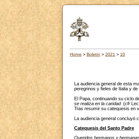
Home
>
Boletín
>
2021
>
10
La audiencia general de esta ma
peregrinos y fieles de Italia y d
El Papa, continuando su ciclo de
se realiza en la caridad
(
cfr
Lec
Tras resumir su catequesis en v
La audiencia general concluyó co
Catequesis del Santo Padre
Queridos hermanos y hermanas,