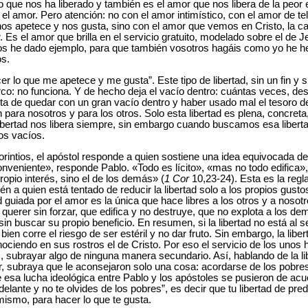
 que nos ha liberado y también es el amor que nos libera de la peor e
n el amor. Pero atención: no con el amor intimístico, con el amor de te
s apetece y nos gusta, sino con el amor que vemos en Cristo, la ca
. Es el amor que brilla en el servicio gratuito, modelado sobre el de J
 os he dado ejemplo, para que también vosotros hagáis como yo he h
os.
er lo que me apetece y me gusta”. Este tipo de libertad, sin un fin y s
circo: no funciona. Y de hecho deja el vacío dentro: cuántas veces, d
ta de quedar con un gran vacío dentro y haber usado mal el tesoro de 
 para nosotros y para los otros. Solo esta libertad es plena, concreta,
libertad nos libera siempre, sin embargo cuando buscamos esa libert
os vacíos.
orintios, el apóstol responde a quien sostiene una idea equivocada de l
nveniente», responde Pablo. «Todo es lícito», «mas no todo edifica»,
opio interés, sino el de los demás» (
1 Cor
10,23-24). Esta es la reg
én a quien está tentado de reducir la libertad solo a los propios gust
ad guiada por el amor es la única que hace libres a los otros y a nos
querer sin forzar, que edifica y no destruye, que no explota a los de
sin buscar su propio beneficio. En resumen, si la libertad no está al 
el bien corre el riesgo de ser estéril y no dar fruto. Sin embargo, la li
ciendo en sus rostros el de Cristo. Por eso el servicio de los unos h
, subrayar algo de ninguna manera secundario. Así, hablando de la lib
r, subraya que le aconsejaron solo una cosa: acordarse de los pobres
esa lucha ideológica entre Pablo y los apóstoles se pusieron de acue
delante y no te olvides de los pobres”, es decir que tu libertad de pred
 mismo, para hacer lo que te gusta.