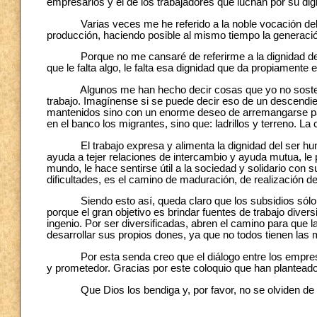
empresarios y el de los trabajadores que luchan por su dig
Varias veces me he referido a la noble vocación del emp
producción, haciendo posible al mismo tiempo la generació
Porque no me cansaré de referirme a la dignidad del trab
que le falta algo, le falta esa dignidad que da propiamente 
Algunos me han hecho decir cosas que yo no sostengo: 
trabajo. Imagínense si se puede decir eso de un descendi
mantenidos sino con un enorme deseo de arremangarse para 
en el banco los migrantes, sino que: ladrillos y terreno. La 
El trabajo expresa y alimenta la dignidad del ser humano
ayuda a tejer relaciones de intercambio y ayuda mutua, le 
mundo, le hace sentirse útil a la sociedad y solidario con 
dificultades, es el camino de maduración, de realización d
Siendo esto así, queda claro que los subsidios sólo pu
porque el gran objetivo es brindar fuentes de trabajo divers
ingenio. Por ser diversificadas, abren el camino para que
desarrollar sus propios dones, ya que no todos tienen las
Por esta senda creo que el diálogo entre los empresari
y prometedor. Gracias por este coloquio que han planteado
Que Dios los bendiga y, por favor, no se olviden de r