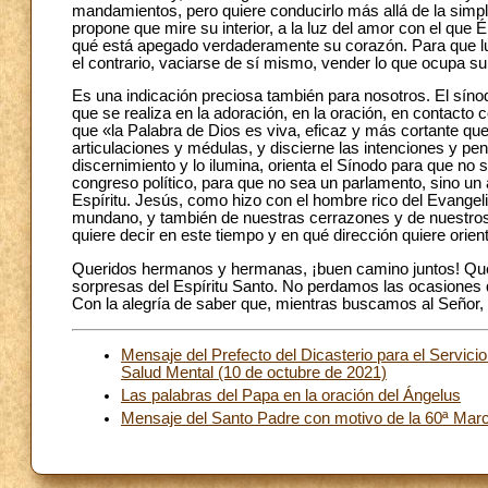
mandamientos, pero quiere conducirlo más allá de la simple
propone que mire su interior, a la luz del amor con el que É
qué está apegado verdaderamente su corazón. Para que lue
el contrario, vaciarse de sí mismo, vender lo que ocupa s
Es una indicación preciosa también para nosotros. El sínod
que se realiza en la adoración, en la oración, en contacto
que «la Palabra de Dios es viva, eficaz y más cortante que 
articulaciones y médulas, y discierne las intenciones y p
discernimiento y lo ilumina, orienta el Sínodo para que no
congreso político, para que no sea un parlamento, sino un
Espíritu. Jesús, como hizo con el hombre rico del Evangeli
mundano, y también de nuestras cerrazones y de nuestros 
quiere decir en este tiempo y en qué dirección quiere orien
Queridos hermanos y hermanas, ¡buen camino juntos! Que
sorpresas del Espíritu Santo. No perdamos las ocasiones d
Con la alegría de saber que, mientras buscamos al Señor, 
Mensaje del Prefecto del Dicasterio para el Servici
Salud Mental (10 de octubre de 2021)
Las palabras del Papa en la oración del Ángelus
Mensaje del Santo Padre con motivo de la 60ª Marc