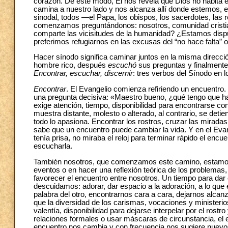
corazón. De este modo, Él nos revela que Dios no habita en 
camina a nuestro lado y nos alcanza allí donde estemos, en l
sinodal, todos —el Papa, los obispos, los sacerdotes, las 
comenzamos preguntándonos: nosotros, comunidad cristiana
comparte las vicisitudes de la humanidad? ¿Estamos dispue
preferimos refugiarnos en las excusas del “no hace falta” 
Hacer sínodo significa caminar juntos en la misma direcc
hombre rico, después
escuchó
sus preguntas y finalmente
Encontrar, escuchar, discernir
: tres verbos del Sínodo en 
Encontrar
. El Evangelio comienza refiriendo un encuentro.
una pregunta decisiva: «Maestro bueno, ¿qué tengo que hac
exige atención, tiempo, disponibilidad para encontrarse con 
muestra distante, molesto o alterado, al contrario, se detie
todo lo apasiona. Encontrar los rostros, cruzar las miradas
sabe que un encuentro puede cambiar la vida. Y en el Eva
tenía prisa, no miraba el reloj para terminar rápido el enc
escucharla.
También nosotros, que comenzamos este camino, estamos
eventos o en hacer una reflexión teórica de los problemas,
favorecer el encuentro entre nosotros. Un tiempo para dar e
descuidamos: adorar, dar espacio a la adoración, a lo que el
palabra del otro, encontrarnos cara a cara, dejarnos alca
que la diversidad de los carismas, vocaciones y minister
valentía, disponibilidad para dejarse interpelar por el rostr
relaciones formales o usar máscaras de circunstancia, el e
encuentro nos cambia y con frecuencia nos sugiere nuev