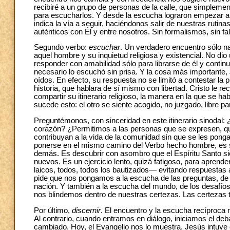
recibiré a un grupo de personas de la calle, que simpleme
para escucharlos. Y desde la escucha lograron empezar 
indica la vía a seguir, haciéndonos salir de nuestras ru
auténticos con Él y entre nosotros. Sin formalismos, sin fa
Segundo verbo:
escuchar
. Un verdadero encuentro sólo n
aquel hombre y su inquietud religiosa y existencial. No dio
responder con amabilidad sólo para librarse de él y conti
necesario lo escuchó sin prisa. Y la cosa más importante
oídos. En efecto, su respuesta no se limitó a contestar la 
historia, que hablara de sí mismo con libertad. Cristo le 
compartir su itinerario religioso, la manera en la que se
sucede esto: el otro se siente acogido, no juzgado, libre pa
Preguntémonos, con sinceridad en este itinerario sinodal
corazón? ¿Permitimos a las personas que se expresen, que
contribuyan a la vida de la comunidad sin que se les pon
ponerse en el mismo camino del Verbo hecho hombre, es se
demás. Es descubrir con asombro que el Espíritu Santo si
nuevos. Es un ejercicio lento, quizá fatigoso, para apren
laicos, todos, todos los bautizados— evitando respuestas ar
pide que nos pongamos a la escucha de las preguntas, de 
nación. Y también a la escucha del mundo, de los desafío
nos blindemos dentro de nuestras certezas. Las certezas
Por último,
discernir
. El encuentro y la escucha recíproca
Al contrario, cuando entramos en diálogo, iniciamos el de
cambiado. Hoy, el Evangelio nos lo muestra. Jesús intuye q