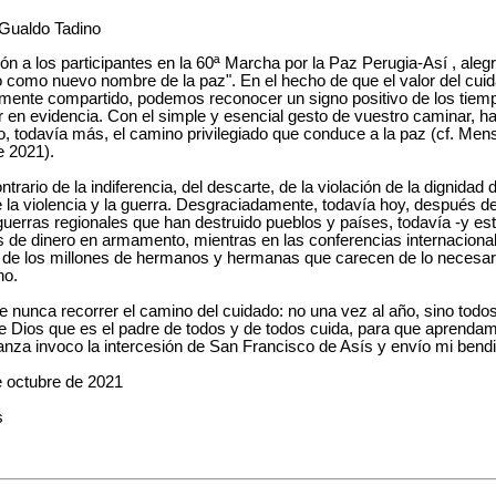
Gualdo Tadino
n a los participantes en la 60ª Marcha por la Paz Perugia-Así , ale
o como nuevo nombre de la paz". En el hecho de que el valor del cui
ente compartido, podemos reconocer un signo positivo de los tiempos
 en evidencia. Con el simple y esencial gesto de vuestro caminar, ha
o, todavía más, el camino privilegiado que conduce a la paz (cf. Men
e 2021).
rario de la indiferencia, del descarte, de la violación de la dignidad d
 de la violencia y la guerra. Desgraciadamente, todavía hoy, después 
erras regionales que han destruido pueblos y países, todavía -y es
e dinero en armamento, mientras en las conferencias internacional
 de los millones de hermanos y hermanas que carecen de lo necesario
no.
nca recorrer el camino del cuidado: no una vez al año, sino todos 
 de Dios que es el padre de todos y de todos cuida, para que aprenda
za invoco la intercesión de San Francisco de Asís y envío mi bendi
 octubre de 2021
s