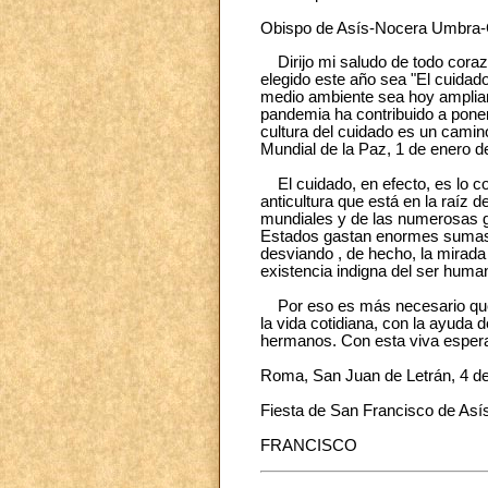
Obispo de Asís-Nocera Umbra-
Dirijo mi saludo de todo corazó
elegido este año sea "El cuidad
medio ambiente sea hoy ampliam
pandemia ha contribuido a poner
cultura del cuidado es un camin
Mundial de la Paz, 1 de enero d
El cuidado, en efecto, es lo cont
anticultura que está en la raíz
mundiales y de las numerosas gu
Estados gastan enormes sumas d
desviando , de hecho, la mirada
existencia indigna del ser huma
Por eso es más necesario que nu
la vida cotidiana, con la ayuda
hermanos. Con esta viva esperan
Roma, San Juan de Letrán, 4 de
Fiesta de San Francisco de Así
FRANCISCO