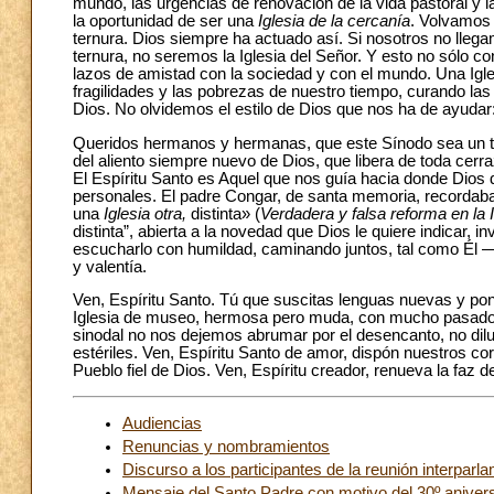
mundo, las urgencias de renovación de la vida pastoral y l
la oportunidad de ser una
Iglesia de la cercanía
. Volvamos 
ternura. Dios siempre ha actuado así. Si nosotros no llega
ternura, no seremos la Iglesia del Señor. Y esto no sólo c
lazos de amistad con la sociedad y con el mundo. Una Igle
fragilidades y las pobrezas de nuestro tiempo, curando l
Dios. No olvidemos el estilo de Dios que nos ha de ayudar:
Queridos hermanos y hermanas, que este Sínodo sea un tie
del aliento siempre nuevo de Dios, que libera de toda cerra
El Espíritu Santo es Aquel que nos guía hacia donde Dios 
personales. El padre Congar, de santa memoria, recorda
una
Iglesia otra,
distinta» (
Verdadera y falsa reforma en la I
distinta”, abierta a la novedad que Dios le quiere indicar
escucharlo con humildad, caminando juntos, tal como Él —
y valentía.
Ven, Espíritu Santo. Tú que suscitas lenguas nuevas y pone
Iglesia de museo, hermosa pero muda, con mucho pasado y
sinodal no nos dejemos abrumar por el desencanto, no dilu
estériles. Ven, Espíritu Santo de amor, dispón nuestros co
Pueblo fiel de Dios. Ven, Espíritu creador, renueva la faz de
Audiencias
Renuncias y nombramientos
Discurso a los participantes de la reunión interpar
Mensaje del Santo Padre con motivo del 30º aniversa