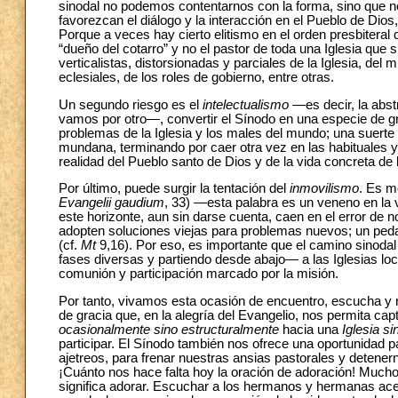
sinodal no podemos contentarnos con la forma, sino que ne
favorezcan el diálogo y la interacción en el Pueblo de Dios
Porque a veces hay cierto elitismo en el orden presbiteral q
“dueño del cotarro” y no el pastor de toda una Iglesia que
verticalistas, distorsionadas y parciales de la Iglesia, del m
eclesiales, de los roles de gobierno, entre otras.
Un segundo riesgo es el
intelectualismo
—es decir, la abstr
vamos por otro—, convertir el Sínodo en una especie de gr
problemas de la Iglesia y los males del mundo; una suerte 
mundana, terminando por caer otra vez en las habituales y e
realidad del Pueblo santo de Dios y de la vida concreta d
Por último, puede surgir la tentación del
inmovilismo
. Es m
Evangelii gaudium
, 33) —esta palabra es un veneno en la 
este horizonte, aun sin darse cuenta, caen en el error de n
adopten soluciones viejas para problemas nuevos; un ped
(cf.
Mt
9,16). Por eso, es importante que el camino sinoda
fases diversas y partiendo desde abajo— a las Iglesias lo
comunión y participación marcado por la misión.
Por tanto, vivamos esta ocasión de encuentro, escucha y
de gracia que, en la alegría del Evangelio, nos permita ca
ocasionalmente
sino estructuralmente
hacia una
Iglesia si
participar. El Sínodo también nos ofrece una oportunidad 
ajetreos, para frenar nuestras ansias pastorales y detenern
¡Cuánto nos hace falta hoy la oración de adoración! Mucho
significa adorar. Escuchar a los hermanos y hermanas acerc