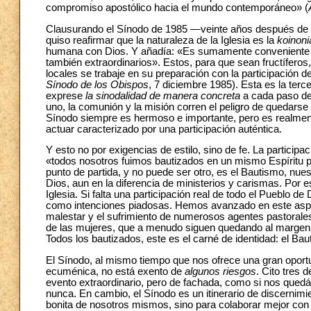
compromiso apostólico hacia el mundo contemporáneo» (
Clausurando el Sínodo de 1985 —veinte años después de l
quiso reafirmar que la naturaleza de la Iglesia es la
koinoni
humana con Dios. Y añadía: «Es sumamente conveniente que
también extraordinarios». Estos, para que sean fructíferos,
locales se trabaje en su preparación con la participación d
Sínodo de los Obispos
, 7 diciembre 1985). Esta es la terc
exprese
la sinodalidad de manera concreta
a cada paso del
uno, la comunión y la misión corren el peligro de quedars
Sínodo siempre es hermoso e importante, pero es realmente
actuar caracterizado por una participación auténtica.
Y esto no por exigencias de estilo, sino de fe. La particip
«todos nosotros fuimos bautizados en un mismo Espíritu p
punto de partida, y no puede ser otro, es el Bautismo, nues
Dios, aun en la diferencia de ministerios y carismas. Por e
Iglesia. Si falta una participación real de todo el Pueblo 
como intenciones piadosas. Hemos avanzado en este aspec
malestar y el sufrimiento de numerosos agentes pastorales,
de las mujeres, que a menudo siguen quedando al margen. 
Todos los bautizados, este es el carné de identidad: el Bau
El Sínodo, al mismo tiempo que nos ofrece una gran oport
ecuménica, no está exento de
algunos riesgos
. Cito tres 
evento extraordinario, pero de fachada, como si nos quedá
nunca. En cambio, el Sínodo es un itinerario de discernim
bonita de nosotros mismos, sino para colaborar mejor con la