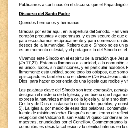
Publicamos a continuación el discurso que el Papa dirigió
Discurso del Santo Padre
Queridos hermanos y hermanas:
Gracias por estar aquí, en la apertura del Sínodo. Han ve
corazón preguntas y esperanzas, y estoy seguro de que el E
para escucharnos recíprocamente y para comenzar un discer
deseos de la humanidad. Reitero que el Sínodo no es un pa
es un momento eclesial, y el protagonista del Sínodo es el 
Vivamos este Sínodo en el espíritu de la oración que Jes
(
Jn
17,21). Estamos llamados a la unidad, a la comunión, a
es único. Todos, sin distinciones, y en particular nosotr
firmemente esta unidad, sobre todo los obispos, que somos 
episcopado es también uno e indiviso» (
De Ecclesiae catho
Dios, para hacer experiencia de una Iglesia que recibe y viv
Las palabras clave del Sínodo son tres:
comunión
,
partici
designan el misterio de la Iglesia, y es bueno que hagamos
expresa la naturaleza misma de la Iglesia y, al mismo tiemp
Cristo y de Dios e instaurarlo en todos los pueblos, y consti
5). La Iglesia, por medio de esas dos palabras, contempla 
fuente de misión
ad extra
. Después de un tiempo de reflexi
recepción del Vaticano II, san Pablo VI quiso condensar
maestras, enunciadas por el Concilio». Conmemorando la ap
comunión, es decir, la cohesión y la plenitud interior, en la 