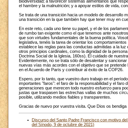
biodiversidad; a favorecer sistemas alimentarios que respet
el hambre y la malnutrición; y a apoyar estilos de vida, c
Se trata de una transición hacia un modelo de desarrollo má
una transición en la que también hay que tener muy en cuen
En este reto, cada uno tiene su papel, y el de los parlamen
de rumbo tan exigente como el que tenemos ante nosotros r
que son virtudes fundamentales de la buena política. Vosot
legislativa, tenéis la tarea de orientar los comportamiento
establece las reglas para las conductas admitidas a la luz 
otros principios cardinales, como la dignidad de la persona
Doctrina Social de la Iglesia, 160ss). El cuidado de nuest
Evidentemente, no se trata sólo de desalentar y sancionar 
nuevas vías más acordes con el objetivo que se pretende l
en el Acuerdo de París y contribuir al éxito de la COP26.
Espero, por lo tanto, que vuestro duro trabajo en el perío
importantes "faros": el faro de la responsabilidad y el faro 
generaciones que merecen todo nuestro esfuerzo para poder
justas que traspasen las estrechas vallas de muchos círc
posible, utilizando medios fiables y transparentes.
Gracias de nuevo por vuestra visita. Que Dios os bendiga a
Discurso del Santo Padre Francisco con motivo del
del Sínodo, 9 de octubre de 2021)