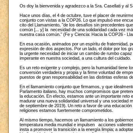
Os doy la bienvenida y agradezco a la Sra. Casellati y al 
Hace unos días, el 4 de octubre, tuve el placer de reunirme
conjunto con vistas a la COP26. Lo que impulsó ese encuen
cito del Llamamiento, "de los desafíos sin precedentes qu
común [... y] la necesidad de una solidaridad cada vez má
nuestra casa común." (Fe y Ciencia: Hacia la COP26 - Lla
En esa ocasión, animados por un espíritu de fraternidad, p
expresión de dos aspectos. Por un lado, el dolor por los 
la urgente necesidad de iniciar un cambio de rumbo capaz 
imperante en nuestra sociedad, a una cultura del cuidado.
Es un reto exigente y complejo, pero la humanidad tiene lo
conversión verdadera y propia y la firme voluntad de empre
puestos de gran responsabilidad en las distintas esferas d
En el llamamiento conjunto que firmamos, y que idealmente
Parlamento italiano, hay muchos compromisos que pretende
la educación. En efecto, estamos ante un importante reto
madurar una nueva solidaridad universal y una sociedad m
de septiembre de 2019). Un reto a favor de una educación p
religiones estamos fuertemente comprometidos.
Al mismo tiempo, hacemos un llamamiento a los gobiernos 
temperatura media mundial e impulsen acciones valientes,
insta a promover la transición a la energía limpia; a adopta