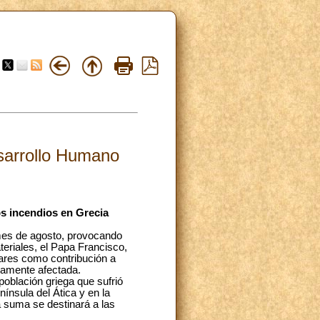
esarrollo Humano
os incendios en Grecia
mes de agosto, provocando
eriales, el Papa Francisco,
lares como contribución a
ramente afectada.
oblación griega que sufrió
ínsula del Ática y en la
a suma se destinará a las