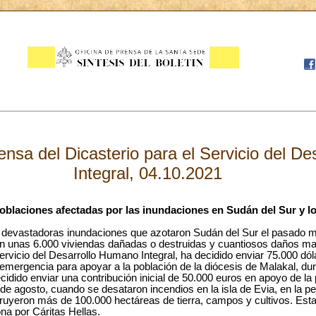
nsa del Dicasterio para el Servicio del D
Integral, 04.10.2021
oblaciones afectadas por las inundaciones en Sudán del Sur y l
s devastadoras inundaciones que azotaron Sudán del Sur el pasado 
 unas 6.000 viviendas dañadas o destruidas y cuantiosos daños mat
Servicio del Desarrollo Humano Integral, ha decidido enviar 75.000 dó
emergencia para apoyar a la población de la diócesis de Malakal, du
ido enviar una contribución inicial de 50.000 euros en apoyo de la p
e agosto, cuando se desataron incendios en la isla de Evia, en la pen
ruyeron más de 100.000 hectáreas de tierra, campos y cultivos. Est
na por Cáritas Hellas.