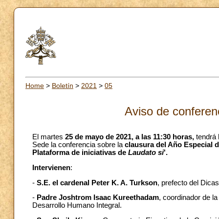
Home
>
Boletín
>
2021
>
05
Aviso de conferen
El martes
25 de mayo de 2021, a las 11:30 horas,
tendrá 
Sede la conferencia sobre la
clausura del Año Especial d
Plataforma de iniciativas de
Laudato si
'.
Intervienen
:
-
S.E. el cardenal Peter K. A. Turkson
, prefecto del Dica
-
Padre Joshtrom Isaac Kureethadam
, coordinador de la
Desarrollo Humano Integral.