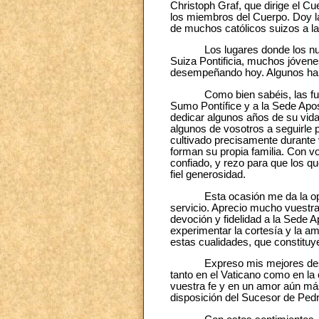
Christoph Graf, que dirige el Cu
los miembros del Cuerpo. Doy la
de muchos católicos suizos a la 
Los lugares donde los nuevos 
Suiza Pontificia, muchos jóvene
desempeñando hoy. Algunos han l
Como bien sabéis, las funcione
Sumo Pontífice y a la Sede Apost
dedicar algunos años de su vida
algunos de vosotros a seguirle 
cultivado precisamente durante 
forman su propia familia. Con v
confiado, y rezo para que los q
fiel generosidad.
Esta ocasión me da la oportun
servicio. Aprecio mucho vuestra
devoción y fidelidad a la Sede A
experimentar la cortesía y la am
estas cualidades, que constituyen
Expreso mis mejores deseos a 
tanto en el Vaticano como en l
vuestra fe y en un amor aún más
disposición del Sucesor de Pedr