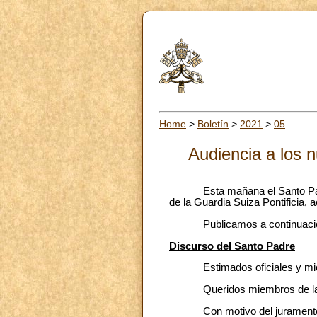
Home
>
Boletín
>
2021
>
05
Audiencia a los n
Esta mañana el Santo Padre Fr
de la Guardia Suiza Pontificia,
Publicamos a continuación el 
Discurso del Santo Padre
Estimados oficiales y miemb
Queridos miembros de la f
Con motivo del juramento de l