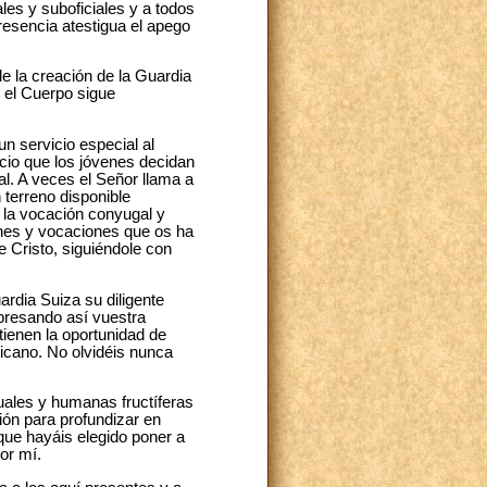
ales y suboficiales y a todos
resencia atestigua el apego
 la creación de la Guardia
 el Cuerpo sigue
 servicio especial al
ecio que los jóvenes decidan
l. A veces el Señor llama a
 terreno disponible
 la vocación conyugal y
dones y vocaciones que os ha
 Cristo, siguiéndole con
dia Suiza su diligente
xpresando así vuestra
tienen la oportunidad de
ticano. No olvidéis nunca
les y humanas fructíferas
ón para profundizar en
que hayáis elegido poner a
or mí.