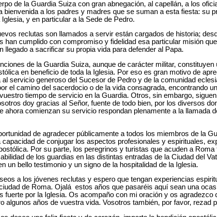
erpo de la Guardia Suiza con gran abnegación, al capellán, a los ofici
 bienvenida a los padres y madres que se suman a esta fiesta: su p
Iglesia, y en particular a la Sede de Pedro.
reclutas son llamados a servir están cargados de historia; desde
s han cumplido con compromiso y fidelidad esa particular misión que
legado a sacrificar su propia vida para defender al Papa.
s de la Guardia Suiza, aunque de carácter militar, constituyen un
ólica en beneficio de toda la Iglesia. Por eso es gran motivo de apr
 al servicio generoso del Sucesor de Pedro y de la comunidad eclesia
por el camino del sacerdocio o de la vida consagrada, encontrando un
vuestro tiempo de servicio en la Guardia. Otros, sin embargo, siguen
osotros doy gracias al Señor, fuente de todo bien, por los diversos 
ue ahora comienzan su servicio respondan plenamente a la llamada de
idad de agradecer públicamente a todos los miembros de la Guar
 capacidad de conjugar los aspectos profesionales y espirituales, e
postólica. Por su parte, los peregrinos y turistas que acuden a Roma 
abilidad de los guardias en las distintas entradas de la Ciudad del Va
 un bello testimonio y un signo de la hospitalidad de la Iglesia.
los jóvenes reclutas y espero que tengan experiencias espiritua
a ciudad de Roma. Ojalá estos años que pasaréis aquí sean una ocasi
 fuerte por la Iglesia. Os acompaño con mi oración y os agradezco 
o algunos años de vuestra vida. Vosotros también, por favor, rezad p