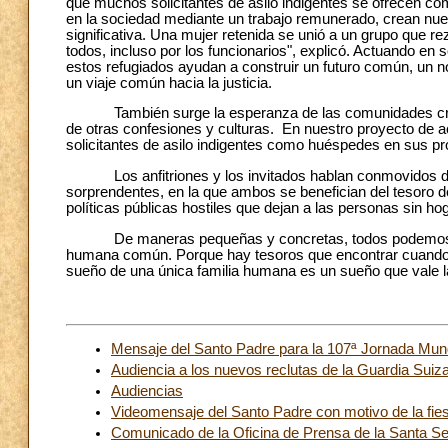
que muchos solicitantes de asilo indigentes se ofrecen com
en la sociedad mediante un trabajo remunerado, crean nuev
significativa. Una mujer retenida se unió a un grupo qu
todos, incluso por los funcionarios", explicó. Actuando en 
estos refugiados ayudan a construir un futuro común, un n
un viaje común hacia la justicia.
También surge la esperanza de las comunidades cristia
de otras confesiones y culturas. En nuestro proyecto de ac
solicitantes de asilo indigentes como huéspedes en sus pr
Los anfitriones y los invitados hablan conmovidos de e
sorprendentes, en la que ambos se benefician del tesoro de
políticas públicas hostiles que dejan a las personas sin h
De maneras pequeñas y concretas, todos podemos part
humana común. Porque hay tesoros que encontrar cuando n
sueño de una única familia humana es un sueño que vale la
Mensaje del Santo Padre para la 107ª Jornada Mund
Audiencia a los nuevos reclutas de la Guardia Suiza
Audiencias
Videomensaje del Santo Padre con motivo de la fie
Comunicado de la Oficina de Prensa de la Santa Sed