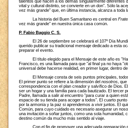
talentos que hacen a los demás singularmente diferentes d
vital y cultural distinto, se convierte en un don". Sólo la 
vez más grande" que, en última instancia, alcanza a toda 
La historia del Buen Samaritano es central en
Fratel
vez más grande" en nuestra única casa común.
P. Fabio Baggio C. S.
El 26 de septiembre se celebrará el 107º Día Mundial d
querido publicar su tradicional mensaje dedicado a esta o
preparar el evento.
El título elegido para el Mensaje de este año es "Ha
Francisco, es una llamada para que "al final ya no haya "otr
universal debe hacerse realidad, en primer lugar, dentro de
El Mensaje consta de seis puntos principales, todos e
El primer punto se refiere a la dimensión del
nosotros
, que
correspondencia con el plan creador y salvífico de Dios. 
ser un hogar y una familia para cada bautizado. El tercer pu
Padre, llamada a salir al encuentro "para curar a quien está
espacio de su tienda para acoger a todos". El cuarto punto
por la armonía y la paz si aprendemos a vivir juntos. El q
Común, para cuyo cuidado es necesario asegurar un nosot
una invitación a soñar juntos, como una sola humanidad,
destino común da mucho más sentido al viaje.
Con el fin de promover una adecuada preparación para 