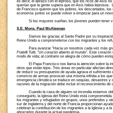
es decir, el abrazo con el leproso, que los ricos de Asís n
querían que la gente supiera que en Asís había leprosos. 
de Francisco quieren que los pobres, los descartados, los 
economía: juntos se puede volver a empezar para un nosot
Si los mayores sueñan, los jóvenes pueden tener visio
S.E. Mons. Paul McAleenan
Damos las gracias al Santo Padre por su inspiración y l
Reino Unido a comprometerse con los migrantes y los ref
Para avanzar "Hacia un nosotros cada vez más grande", n
Fratelli Tutti,
"Un corazón abierto al mundo". Este corazón s
modo de vida; al contrario se alegra de cómo pueden enri
El Papa Francisco nos llama la atención sobre la inter
otros que están lejos. Tres áreas en particular afectan di
de reducir su presupuesto de ayuda agrava el sufrimiento
comercio de armas provocan una miseria infinita a los que 
emergencia climática se traduce en sequías, desastres y d
razones de la migración debe incluir el reconocimiento de 
Cuando la casa de alguien se incendia estamos obligad
conseguirlo, la Iglesia del Reino Unido está comprometida e
los migrantes y refugiados en grupos, unos preferidos y ot
sur de Inglaterra y del norte de Francia proporcionan ayuda
celebran la contribución de los migrantes a la Iglesia y a 
abrazarlos durante la actual pandemia.