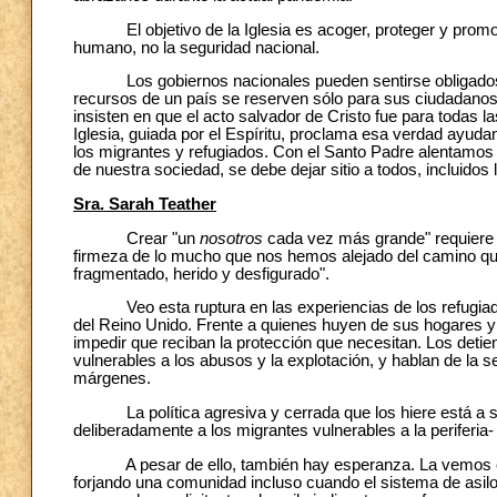
El objetivo de la Iglesia es acoger, proteger y promover
humano, no la seguridad nacional.
Los gobiernos nacionales pueden sentirse obligados a pr
recursos de un país se reserven sólo para sus ciudadanos
insisten en que el acto salvador de Cristo fue para todas 
Iglesia, guiada por el Espíritu, proclama esa verdad ayuda
los migrantes y refugiados. Con el Santo Padre alentamos
de nuestra sociedad, se debe dejar sitio a todos, incluido
Sra. Sarah Teather
Crear "un
nosotros
cada vez más grande" requiere 
firmeza de lo mucho que nos hemos alejado del camino que 
fragmentado, herido y desfigurado".
Veo esta ruptura en las experiencias de los refugiado
del Reino Unido. Frente a quienes huyen de sus hogares y
impedir que reciban la protección que necesitan. Los detie
vulnerables a los abusos y la explotación, y hablan de la
márgenes.
La política agresiva y cerrada que los hiere está a su
deliberadamente a los migrantes vulnerables a la periferia
A pesar de ello, también hay esperanza. La vemos cuan
forjando una comunidad incluso cuando el sistema de asilo