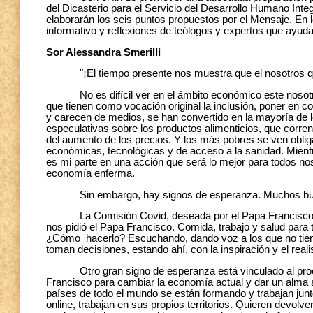
del Dicasterio para el Servicio del Desarrollo Humano Int
elaborarán los seis puntos propuestos por el Mensaje. En
informativo y reflexiones de teólogos y expertos que ayud
Sor Alessandra Smerilli
"¡El tiempo presente nos muestra que el nosotros queri
No es difícil ver en el ámbito económico este nosotros
que tienen como vocación original la inclusión, poner en co
y carecen de medios, se han convertido en la mayoría de
especulativas sobre los productos alimenticios, que corren
del aumento de los precios. Y los más pobres se ven obli
económicas, tecnológicas y de acceso a la sanidad. Mientra
es mi parte en una acción que será lo mejor para todos no
economía enferma.
Sin embargo, hay signos de esperanza. Muchos buscan "l
La Comisión Covid, deseada por el Papa Francisco, por 
nos pidió el Papa Francisco. Comida, trabajo y salud para
¿Cómo hacerlo? Escuchando, dando voz a los que no tiene
toman decisiones, estando ahí, con la inspiración y el real
Otro gran signo de esperanza está vinculado al proces
Francisco para cambiar la economía actual y dar un alma
países de todo el mundo se están formando y trabajan jun
online, trabajan en sus propios territorios. Quieren devolv