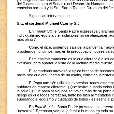
del Dicasterio para el Servicio del Desarrollo Humano Inte
conexión remota) y la Sra. Sarah Teather, Directora del J
Siguen las intervenciones:
S.E. el cardenal Michael Czerny S.J.
En
Fratelli tutti,
el Santo Padre expresaba claramente 
individualismo egoísta y el aislacionismo se afianzasen a
más atrás?
Como él dice, podemos salir de la pandemia mejores 
o podemos hundirnos más en la preocupación obsesiva sól
Este ensimismamiento es lo que diferenció a los dos 
excusas" para apartar la vista de la víctima medio muerta.
El samaritano atravesó la típica brecha de nosotros co
hacia otro que era víctima de un asalto, como en la histori
El Papa también utiliza la expresión "todos estamos e
sufrimos de manera diferente. ¿Qué ocurre cuando todos l
la orilla? ¿Qué pasa si algunos se llevan más de su parte 
riesgo es que todos perezcan, tanto los bien alimentados 
superando el egoísmo y cuidando de todos - es esencial pa
En
Fratelli tutti
el Santo Padre presenta una tercera p
"nosotros". Reconstruyamos la familia humana en toda su