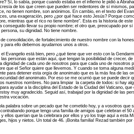
? Sí, lo sabía, porque cuando estaba en el infierno le pidió a Abra
pocresía de los que creen que pueden ser redentores de sí mismos, pa
, no tienen nombre, son anónimos. En cambio, en el texto del Evang
ces, una exageración, pero ¿por qué hace esto Jesús? Porque como d
e, mientras que el rico no tiene nombre". Esta es la historia de este 
 conseguido llevar su propio nombre; el otro que, preocupado por sí
 persona, su dignidad. No tiene nombre.
de consolidación, de fortalecimiento de nuestro nombre con la honesti
, y para ello debemos ayudarnos unos a otros.
 el Evangelio está bien, pero ¿qué tiene que ver esto con la Gendar
 las personas que están aquí, que tengan la posibilidad de crecer, d
 la dignidad de cada uno de nosotros para que cada uno de nosotros 
bre que el Señor quiere que llevemos. Y cuando se toma alguna medida
nte para detener esta orgía de anonimato que es la más fea de las o
oscuridad del anonimato. Por eso se me ocurrió que se puede decir 
os nuestros nombres. No para limpiar la carpeta de todos: si hay al
para ayudar a la disciplina del Estado de la Ciudad del Vaticano, que
stoy muy agradecido. Seguid así, trabajad por la dignidad de las pe
uestra vocación.
 sola palabra sobre un pecado que he cometido hoy, y a vosotros que s
contrabando porque tengo una familia de amigos que celebran el 50 
y ellos querían que la celebrara por ellos y yo los traje aquí a esta 
s, hijos y nietos. Un total de 46. ¡Bonita familia! Rezad también por