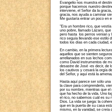
Evangelio nos muestra el destin
porque hacemos nuestro destin
interviene, el Señor da la grac
gracia, nos ayuda a caminar sie
Me gustaría entrar un poco en 
"Era un hombre rico, que vestía 
uno pobre, llamado Lázaro, que e
pero hasta los perros venían y 
rico seguía llevando ese estilo 
todos los días en cada ciudad, 
En cambio, en la primera lectu
aquellos que se sienten seguro
arrellanados en sus lechos come
como David instrumentos de mús
desastre de José -es decir, de lo
los cautivos y cesará la orgía de 
del Señor, y aquí está la amenaz
Hasta aquí parece ser sólo una 
la clave para comprenderlo, vien
por su nombre, mientras que el 
que ha hecho de la vida. Uno lo
el rico, no sabemos cuál es su n
Dios. La vida se juega: la coher
que en la puerta de su casa est
mismo, en la vanidad, se creía 