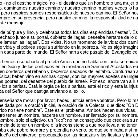
o - no el destino mágico, no - el destino que un hombre o una mujer
o, caminamos nuestro camino y nuestro camino muchas veces lo ha
ia, pero nosotros somos responsables de nuestro camino. El Señor nos 
mpre en su presencia, pero nuestro camino, la responsabilidad de n
este mensaje.
de púrpura y lino, y celebraba todos los días espléndidas fiestas". Es
chado junto a su portal, cubierto de llagas, deseaba hartarse de lo q
le lamían las llagas". Dos vidas. No un momento de la vida: dos camin
de vida y el pobres seguía sufriendo en la pobreza. No es algo imagin
en cada parte del mundo. El Señor narra este pasaje del Evangelio co
ra hemos escuchado al profeta Amós que no habla con tanta serenida
s en Sión y de los confiados en la montaña de Samaria! Acostados en
n corderos del rebaño y becerros sacados del establo. Canturrean al
ica; beben vino en anchas copas, con los mejores aceites se ungen,
s pobres, del desastre del pueblo de Israel-. Por eso, ahora van a ir 
los sibaritas. Está la orgía de los sibaritas, está el rico y está la inju
a del Señor que castiga enviando al exilio.
enseñanza moral: por favor, haced justicia entre vosotros. Pero lo má
e dada por la oración inicial, la oración de la Colecta, que dice: "Oh 
rico no tiene nombre". Este es el problema. Ambos hacen sus vidas, 
gró tener un nombre, hacerse un nombre, ser llamado por su nombre, c
ombre, sólo el adjetivo, un "rico": no ha conseguido que creciera su
encia de tener un nombre o la inconsistencia que nos lleva a no tener
aba este pobre hombre y pretendía no verlo, porque se miraba a sí m
dueño del universo, preocupado por las riquezas y las fiestas y las 