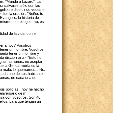
ham: "Manda a Lázaro". La
ra salvarse, sólo con las
elio se dice cinco veces el
ice la oración: "Señor, tú
Evangelio, la historia de
 mismo, por el egoísmo, es
dad de la vida, con el
mería hoy? Vosotros
e tener un nombre. Vosotros
pueda tener un nombre y
 disciplinaria - "Esto no
rgías humanas: no aceptar
que la Gendarmería es la
go malo, lo quemamos... No,
 cada uno de sus habitantes
rsonas, de cada una de
ois policías: ¡hoy he hecho
aniversario de mi
Misa con vosotros. Son 46
 ellos, para que tengan un