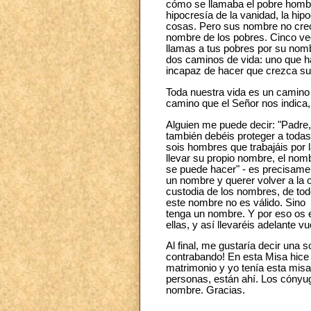
cómo se llamaba el pobre hombre
hipocresía de la vanidad, la hi
cosas. Pero sus nombre no crece
nombre de los pobres. Cinco ve
llamas a tus pobres por su nombr
dos caminos de vida: uno que ha
incapaz de hacer que crezca su
Toda nuestra vida es un camino 
camino que el Señor nos indica
Alguien me puede decir: "Padre,
también debéis proteger a todas
sois hombres que trabajáis por
llevar su propio nombre, el nom
se puede hacer" - es precisame
un nombre y querer volver a la 
custodia de los nombres, de tod
este nombre no es válido. Sino 
tenga un nombre. Y por eso os e
ellas, y así llevaréis adelante v
Al final, me gustaría decir una
contrabando! En esta Misa hice 
matrimonio y yo tenía esta misa 
personas, están ahí. Los cónyuge
nombre. Gracias.