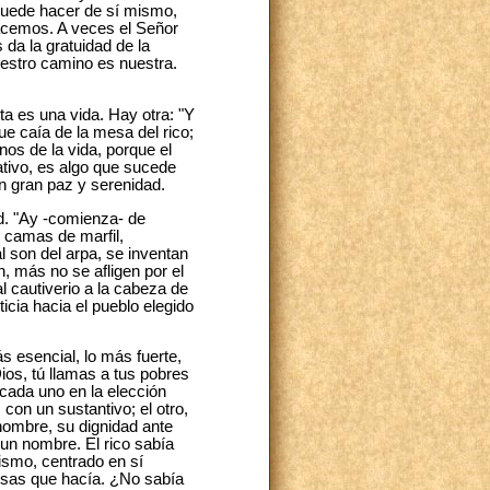
 puede hacer de sí mismo,
cemos. A veces el Señor
da la gratuidad de la
uestro camino es nuestra.
ta es una vida. Hay otra: "Y
ue caía de la mesa del rico;
os de la vida, porque el
ativo, es algo que sucede
n gran paz y serenidad.
d. "Ay -comienza- de
 camas de marfil,
 son del arpa, se inventan
 más no se afligen por el
al cautiverio a la cabeza de
sticia hacia el pueblo elegido
s esencial, lo más fuerte,
Dios, tú llamas a tus pobres
cada uno en la elección
on un sustantivo; el otro,
 nombre, su dignidad ante
 un nombre. El rico sabía
ismo, centrado en sí
cosas que hacía. ¿No sabía