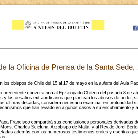
e la Oficina de Prensa de la Santa Sede,
n los obispos de Chile del 15 al 17 de mayo en la
auletta
del Aula Pao
 la precedente convocatoria al Episcopado Chileno del pasado 8 de abr
as y los desafíos extraordinarios que plantean los abusos de poder, s
e las últimas décadas, considera necesario examinar en profundidad 
canismos que han llevado en algunos casos a su encubrimiento y a
l Papa Francisco compartirá sus conclusiones personales derivadas de
. Mons. Charles Scicluna, Arzobispo de Malta, y al Rev.do Jordi Ber
pletadas además con los numerosos testimonios orales y escritos qu
nas.