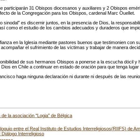
ue participarán 31 Obispos diocesanos y auxiliares y 2 Obispos eméri
ecto de la Congregación para los Obispos, cardenal Marc Ouellet.
so sinodal” es discernir juntos, en la presencia de Dios, la responsab
así como el estudio de los cambios adecuados y duraderos que impida
fianza en la Iglesia mediante pastores buenos que testimonien con su
acompañar el sufrimiento de las víctimas y trabajar de manera decid
onibilidad de sus hermanos Obispos a ponerse a la escucha dócil y h
 Dios en Chile a continuar en estado de oración para que tenga lugar
ancisco haga ninguna declaración ni durante ni después de las reunio
 de la asociación “Logia” de Bélgica
oloquio entre el Real Instituto de Estudios Interreligiosos(RIIFS) de 
 Diálogo Interreligioso